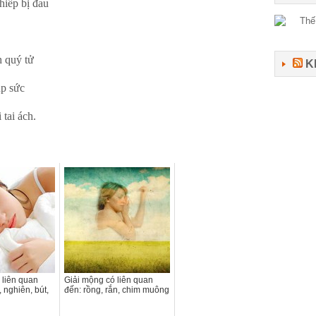
hiếp bị đau
 quý tử
K
p sức
tai ách.
 liên quan
Giải mộng có liên quan
, nghiên, bút,
đến: rồng, rắn, chim muông