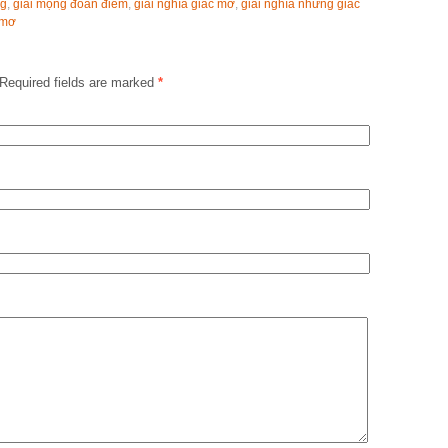
ng
,
giải mộng đoán điềm
,
giải nghĩa giấc mơ
,
giải nghĩa những giấc
c mơ
Required fields are marked
*