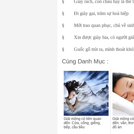
§ Giày rách, con cháu hay là thê t
§ Đi giày gai, trăm sự hoà hiệp
§ Mới trao quan phục, chủ về sinh
§ Xin được giày hia, có người giú
§ Guốc gỗ trút ra, mình thoát khỏi 
Cùng Danh Mục :
Giải mộng có liên quan
Giải mộng có
đến: Cửa, cổng, giếng,
đến: văn, thơ
bếp, cầu tiêu
đồ án