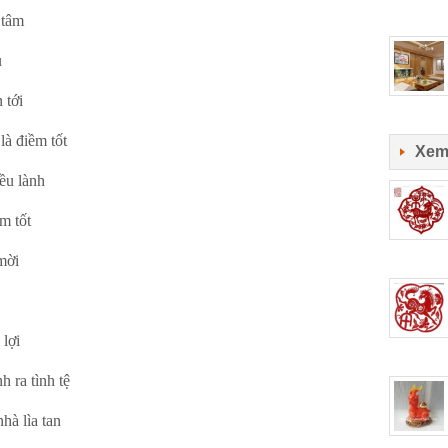
 tâm
u
 tới
à điềm tốt
Xem
ều lành
m tốt
mời
lợi
 ra tình tệ
à lìa tan