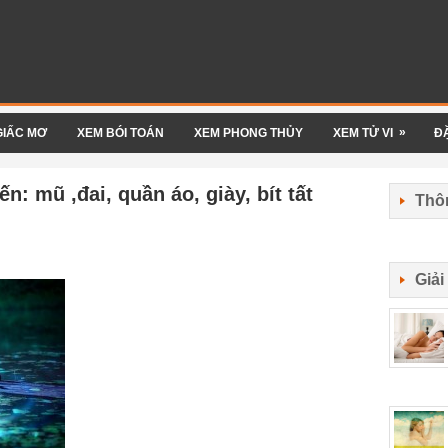
»
GIẤC MƠ
XEM BÓI TOÁN
XEM PHONG THỦY
XEM TỬ VI
Đ
n: mũ ,đai, quần áo, giày, bít tất
Thôn
Giả