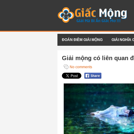
ĐOÁN ĐIỀM GIẢI MỘNG
GIẢI NGHĨA 
Giải mộng có liên quan đế
No comments