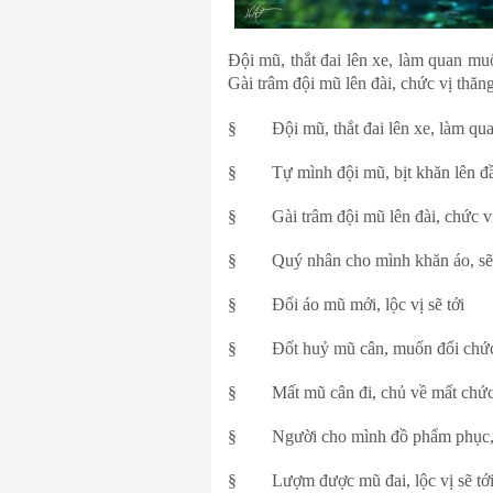
Đội mũ, thắt đai lên xe, làm quan mu
Gài trâm đội mũ lên đài, chức vị thă
§ Đội mũ, thắt đai lên xe, làm qu
§ Tự mình đội mũ, bịt khăn lên đầu
§ Gài trâm đội mũ lên đài, chức vị
§ Quý nhân cho mình khăn áo, sẽ 
§ Đổi áo mũ mới, lộc vị sẽ tới
§ Đốt huỷ mũ cân, muốn đổi chứ
§ Mất mũ cân đi, chủ về mất chứ
§ Người cho mình đồ phẩm phục, g
§ Lượm được mũ đai, lộc vị sẽ tớ