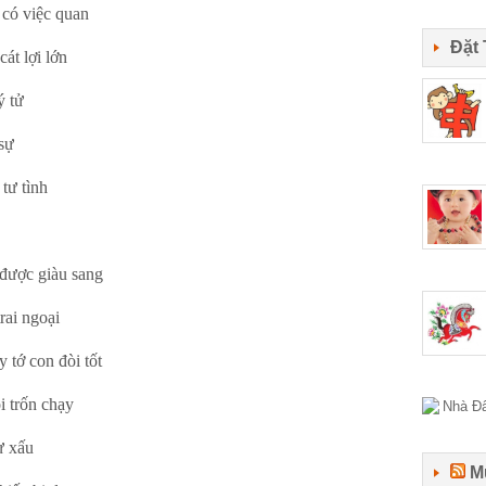
có việc quan
Đặt
t lợi lớn
 tử
sự
tư tình
được giàu sang
ai ngoại
tớ con đòi tốt
 trốn chạy
ự xấu
M