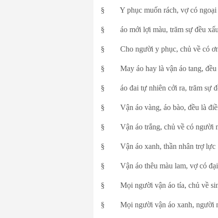
§ Y phục muốn rách, vợ có ngoại
§ áo mới lợi màu, trăm sự đều xấ
§ Cho người y phục, chủ về có ơn
§ May áo hay là vận áo tang, đều l
§ áo đai tự nhiên cởi ra, trăm sự đ
§ Vận áo vàng, áo bào, đều là điề
§ Vận áo trắng, chủ về có người 
§ Vận áo xanh, thần nhân trợ lực
§ Vận áo thêu màu lam, vợ có đại 
§ Mọi người vận áo tía, chủ về sinh
§ Mọi người vận áo xanh, người nh