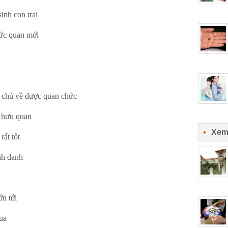
nh con trai
ức quan mới
chủ về được quan chức
 hưu quan
Xem
ất tốt
nh danh
n tới
ua