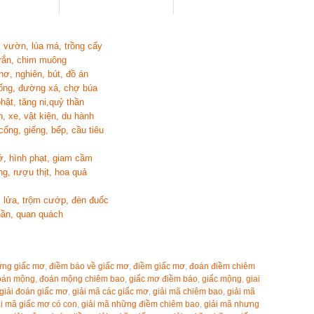
, vườn, lúa má, trồng cấy
 rắn, chim muông
hơ, nghiên, bút, đồ án
cống, đường xá, chợ búa
hật, tăng ni,quỷ thần
, xe, vật kiện, du hành
cổng, giếng, bếp, cầu tiêu
ớ, hình phạt, giam cầm
g, rượu thịt, hoa quả
, lửa, trộm cướp, đèn đuốc
hần, quan quách
ững giấc mơ
,
điềm báo về giấc mơ
,
điềm giấc mơ
,
đoán điềm chiêm
oán mộng
,
đoán mộng chiêm bao
,
giấc mơ điềm báo
,
giấc mộng
,
giai
giải đoán giấc mơ
,
giải mã các giấc mơ
,
giải mã chiêm bao
,
giải mã
ải mã giấc mơ có con
,
giải mã những điềm chiêm bao
,
giải mã nhưng