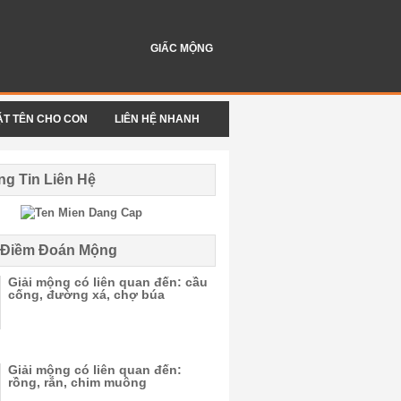
GIẤC MỘNG
ẶT TÊN CHO CON
LIÊN HỆ NHANH
g Tin Liên Hệ
i Điềm Đoán Mộng
Giải mộng có liên quan đến: cầu
cống, đường xá, chợ búa
Giải mộng có liên quan đến:
rồng, rắn, chim muông