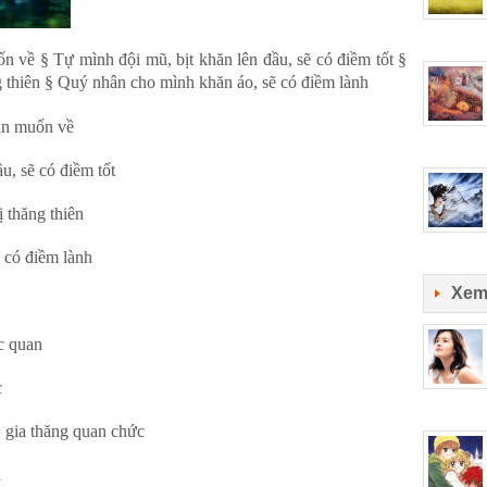
ốn về § Tự mình đội mũ, bịt khăn lên đầu, sẽ có điềm tốt §
ng thiên § Quý nhân cho mình khăn áo, sẽ có điềm lành
an muốn về
, sẽ có điềm tốt
 thăng thiên
có điềm lành
Xem
c quan
c
ia thăng quan chức
i