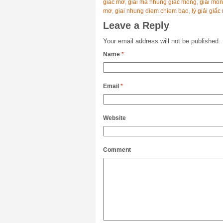
giấc mơ
,
giai ma nhung giac mong
,
giải mô
mơ
,
giai nhung diem chiem bao
,
lý giải giấ
Leave a Reply
Your email address will not be published.
Name
*
Email
*
Website
Comment