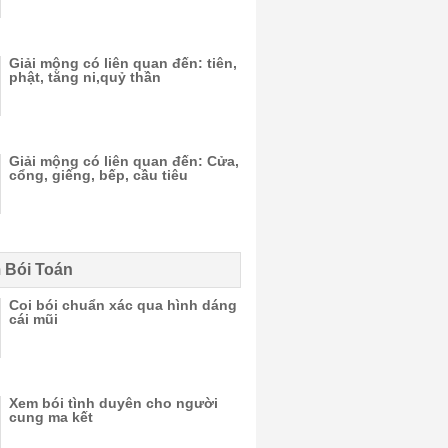
Giải mộng có liên quan đến: tiên,
phật, tăng ni,quỷ thần
Giải mộng có liên quan đến: Cửa,
cổng, giếng, bếp, cầu tiêu
 Bói Toán
Coi bói chuẩn xác qua hình dáng
cái mũi
Xem bói tình duyên cho người
cung ma kết