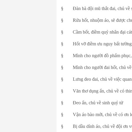
§ Đàn bà đội mũ thắt đai, chủ về si
§ Rửa hốt, nhuộm áo, sẽ được ch
§ Cầm bốt, điềm quý nhân đại cát
§ Hốt vỡ điềm ưu nguy bất tường
§ Mình cho người đồ phẩm phục, 
§ Mình cho người đai hốt, chủ về
§ Lưng đeo đai, chủ về việc quan r
§ Văn thơ dụng ấn, chủ về có thi
§ Đeo ấn, chủ về sinh quý tử
§ Vận áo bào mới, chủ về có ơn lớ
§ Bị dầu dính áo, chủ về đội ơn v