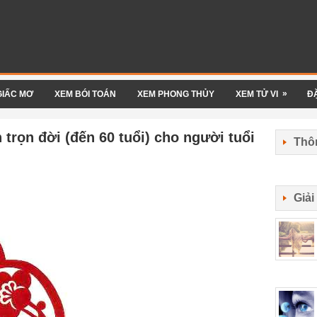
»
GIẤC MƠ
XEM BÓI TOÁN
XEM PHONG THỦY
XEM TỬ VI
Đ
trọn đời (đến 60 tuổi) cho người tuổi
Thôn
Giả