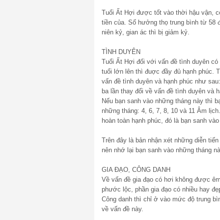
Tuổi Ất Hợi được tốt vào thời hậu vận, 
tiền của. Số hưởng thọ trung bình từ 58 
niên kỷ, gian ác thì bị giảm kỷ.
TÌNH DUYÊN
Tuổi Ất Hợi đối với vấn đề tình duyên có 
tuổi lớn lên thì đuợc đầy đủ hạnh phúc. 
vấn đề tình duyên và hạnh phúc như sau:
ba lần thay đổi về vấn đề tình duyên và 
Nếu bạn sanh vào những tháng này thì bạn
những tháng: 4, 6, 7, 8, 10 và 11 Âm lị
hoàn toàn hạnh phúc, đó là bạn sanh vào
Trên đây là bản nhận xét những diễn tiế
nên nhớ lại bạn sanh vào những tháng nà
GIA ĐẠO, CÔNG DANH
Về vấn đề gia đạo có hơi không được êm
phước lộc, phần gia đạo có nhiều hay đẹp
Công danh thì chỉ ở vào mức độ trung bì
về vấn đề này.