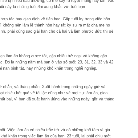
n sẽ bị nhiều đau thương, có thể xảy ra tuyệt mạng hay lâm vào
ổi này là những tuổi đại xung khắc với tuổi bạn.
hợp tác hay giao dịch về tiền bạc. Gặp tuổi kỵ trong việc hôn
ì không nên làm lễ thành hôn hay rất kỵ sự ra mắt cha mẹ họ
đình, phải cúng sao giải hạn cho cả hai và làm phước đức thì sẽ
 làm ăn không được tốt, gặp nhiều trở ngại và không gặp
ạc. Đó là những năm mà bạn ở vào số tuổi: 23, 31, 32, 33 và 42
i nạn bịnh tật, hay những khó khăn trong nghề nghiệp.
ờ chẵn, và tháng chẵn. Xuất hành trong những ngày giờ và
t nhiều kết quả về tài lộc cũng như về mọi sự làm ăn, giao
hất bại, vì bạn đã xuất hành đúng vào những ngày, giờ và tháng
bối. Việc làm ăn có nhiều trắc trở và có những khổ tâm vì gia
khó khăn trong việc làm ăn của bạn, 23 tuổi, lại phải chịu một