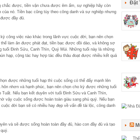
Đặt
ững chắc được, tiền vận chưa được êm ấm, sự nghiệp hãy còn
của nó. Tiền bạc cũng tùy theo công danh và sự nghiệp nhưng
o được đầy đủ.
t kỳ công việc nào khác trong lãnh vực cuộc đời, bạn nên chọn
ó thể làm ăn được phát đạt, tiền bạc được dồi dào, và không sợ
ng tuổi Đinh Sửu, Canh Thìn, Quý Mùi. Những tuổi này là những
 hùn hạp, cộng tác hay hợp tác đều thâu đoạt được nhiều kết quả
chọn được những tuổi hạp thì cuộc sống có thể đẩy mạnh lên
a hôn nhơn và hạnh phúc, bạn nên chọn cho kỳ được những tuổi
 Tuất. Nếu bạn kết duyên với tuổi Đinh Sửu và Canh Thìn,
hờ vậy cuộc sống được hoàn toàn giàu sang phú quý. Nếu bạn
 cuộc đời bạn sẽ có nhiều hay đẹp về vấn đề tài lộc, công danh
uyên và sẽ được sống hoàn toàn đầy đủ, hào con đầy đủ và tạo
M
 quý.