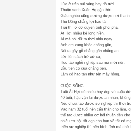
Lửa ở trên núi sáng bay đỏ trời.
Thuận sanh Xuân Hạ gặp thời,
Giàu nghèo cũng sướng được nơi thanh 
Thu Đông chẳng lợi hao tài,
Trai thì lỡ dỡ duyên tình phôi pha.
Ất Hợi nhiều kẻ lòng hiền,
Ai mà nói dữ ta thời nhịn ngay.
Anh em xung khắc chẳng gần,
Nói ra gây gỗ chẳng gần chẳng an.
Lớn lên cách trở xứ xa,
Học tập nghề nghiệp sau mà mới nên.
Đầu tiên có của chẳng bền,
Làm có hao tán như tên mây hồng.
CUỘC SỐNG
Tuổi Ất Hợi có nhiều hay đẹp về cuộc đờ
40 tuổi, hậu vận lại được an nhàn, khôn
Nếu chưa tạo được sự nghiệp thì thời tr
Vào năm 32 tuổi nên cẩn thận cho lắm, q
thể tạo được nhiều cơ hội thuận tiện cho
nhiều cơ hội tốt đẹp cho bạn về tất cả m
triển sự nghiệp thì nên bình tĩnh mà chờ 