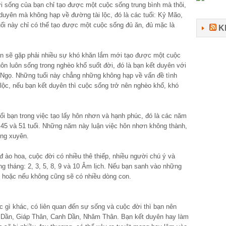
i sống của bạn chỉ tạo được một cuộc sống trung bình mà thôi,
 duyên mà không hạp về đường tài lộc, đó là các tuổi: Kỷ Mão,
i này chỉ có thể tạo được một cuộc sống đủ ăn, đủ mặc là
K
ạn sẽ gặp phải nhiều sự khó khăn lắm mới tạo được một cuộc
uôn luôn sống trong nghèo khổ suốt đời, đó là bạn kết duyên với
 Ngọ. Những tuổi này chẳng những không hạp về vấn đề tình
lộc, nếu bạn kết duyên thì cuộc sống trở nên nghèo khổ, khó
i bạn trong việc tạo lấy hôn nhơn và hạnh phúc, đó là các năm
, 45 và 51 tuổi. Những năm này luận việc hôn nhơn không thành,
ờng xuyên.
 ào hoa, cuộc đời có nhiều thê thiếp, nhiều người chú ý và
g tháng: 2, 3, 5, 8, 9 và 10 Âm lịch. Nếu bạn sanh vào những
, hoặc nếu không cũng sẽ có nhiều dòng con.
c gì khác, có liên quan đến sự sống và cuộc đời thì bạn nên
ậu Dần, Giáp Thân, Canh Dần, Nhâm Thân. Bạn kết duyên hay làm