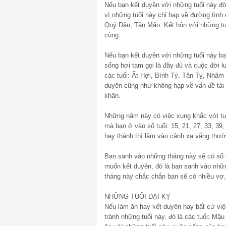
Nếu bạn kết duyên với những tuổi này đờ
vì những tuổi này chỉ hạp về đường tình
Quý Dậu, Tân Mão: Kết hôn với những tuổ
cùng.
Nếu bạn kết duyên với những tuổi này b
sống hơi tạm gọi là đầy đủ và cuộc đời l
các tuổi: Ất Hợi, Bính Tý, Tân Tỵ, Nhâm
duyên cũng như không hạp về vấn đề tài 
khăn.
Những năm này có việc xung khắc với tuổ
mà bạn ở vào số tuổi: 15, 21, 27, 33, 39
hay thành thì lâm vào cảnh xa vắng thư
Bạn sanh vào những tháng này sẽ có số đ
muốn kết duyên, đó là bạn sanh vào nhữn
tháng này chắc chắn bạn sẽ có nhiều vợ
NHỮNG TUỔI ĐẠI KỴ
Nếu làm ăn hay kết duyên hay bất cứ việ
tránh những tuổi này, đó là các tuổi: M