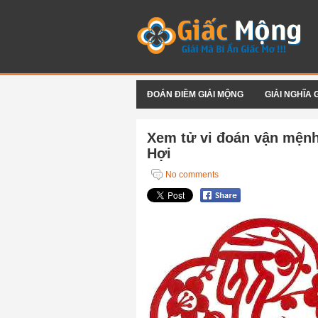
ĐOÁN ĐIỀM GIẢI MỘNG
GIẢI NGHĨA 
Xem tử vi đoán vận mệnh 
Hợi
No comments