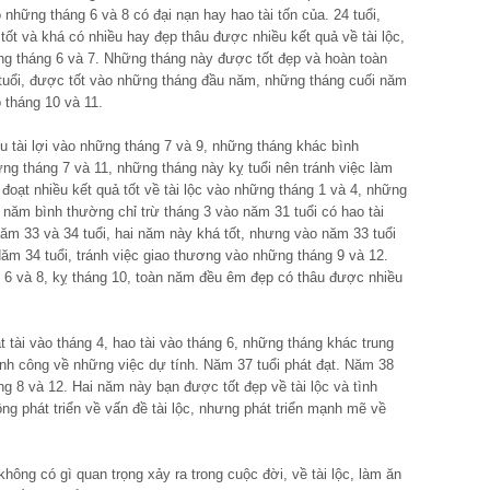
hững tháng 6 và 8 có đại nạn hay hao tài tốn của. 24 tuổi,
tốt và khá có nhiều hay đẹp thâu được nhiều kết quả về tài lộc,
ững tháng 6 và 7. Những tháng này được tốt đẹp và hoàn toàn
7 tuổi, được tốt vào những tháng đầu năm, những tháng cuối năm
 tháng 10 và 11.
ều tài lợi vào những tháng 7 và 9, những tháng khác bình
g tháng 7 và 11, những tháng này kỵ tuổi nên tránh việc làm
 đoạt nhiều kết quả tốt về tài lộc vào những tháng 1 và 4, những
 năm bình thường chỉ trừ tháng 3 vào năm 31 tuổi có hao tài
Năm 33 và 34 tuổi, hai năm này khá tốt, nhưng vào năm 33 tuổi
Năm 34 tuổi, tránh việc giao thương vào những tháng 9 và 12.
g 6 và 8, kỵ tháng 10, toàn năm đều êm đẹp có thâu được nhiều
 tài vào tháng 4, hao tài vào tháng 6, những tháng khác trung
ành công về những việc dự tính. Năm 37 tuổi phát đạt. Năm 38
g 8 và 12. Hai năm này bạn được tốt đẹp về tài lộc và tình
g phát triển về vấn đề tài lộc, nhưng phát triển mạnh mẽ về
hông có gì quan trọng xảy ra trong cuộc đời, về tài lộc, làm ăn