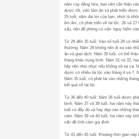
năm cay đắng nữa, bạn nên cẩn thận vào n
được tốt, việc làm ăn và phát triển được 
25 tuổi, năm đại lợi của bạn, nhứt là nh
êm ấm, có phát triển về tài lộc. 26 và 2
xấu, nên đề phòng có việc nguy hiểm vào
Từ 28 đến 35 tuổi: Vào số tuổi 28 có nhi
thường. Năm 29 không nên đi xa vào nhữn
ăn và giao dịch. Năm 30 tuổi, có thể thâu
tháng khác trung bình. Năm 31 và 32, hai
hãy nên nhịn nhục nếu không sẽ tai vạ. 
được có nhiều tài lộc vào tháng 4 và 7. 
Năm 35 tuổi, có phát tài vào những thán
kết quả về tài lộc.
Từ 36 đến 40 tuổi: Năm 36 tuổi được phát
bình. Năm 37 và 38 tuổi, hai năm này th
tuổi có đầy đủ và hay đẹp vào những thán
cảm. Năm 39 và 40 tuổi, hai năm này khôn
vấn đề tình cảm gia đình.
Từ 41 đến 45 tuổi: Khoảng thời gian này k