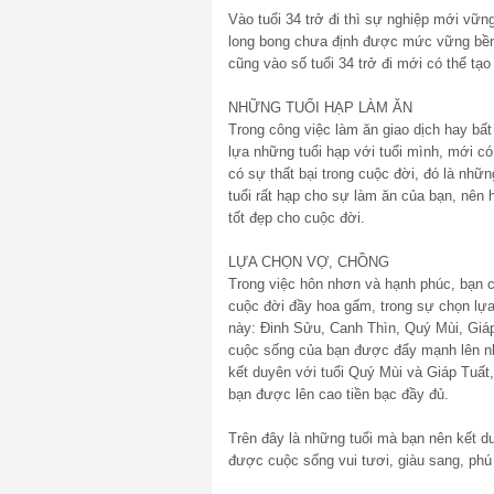
Vào tuổi 34 trở đi thì sự nghiệp mới v
long bong chưa định được mức vững bền 
cũng vào số tuổi 34 trở đi mới có thể tạ
NHỮNG TUỔI HẠP LÀM ĂN
Trong công việc làm ăn giao dịch hay bấ
lựa những tuổi hạp với tuổi mình, mới c
có sự thất bại trong cuộc đời, đó là nhữ
tuổi rất hạp cho sự làm ăn của bạn, nên
tốt đẹp cho cuộc đời.
LỰA CHỌN VỢ, CHỒNG
Trong việc hôn nhơn và hạnh phúc, bạn 
cuộc đời đầy hoa gấm, trong sự chọn lự
này: Đinh Sửu, Canh Thìn, Quý Mùi, Giáp
cuộc sống của bạn được đẩy mạnh lên n
kết duyên với tuổi Quý Mùi và Giáp Tuất,
bạn được lên cao tiền bạc đầy đủ.
Trên đây là những tuổi mà bạn nên kết d
được cuộc sống vui tươi, giàu sang, phú