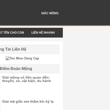
GIẤC MỘNG
ẶT TÊN CHO CON
LIÊN HỆ NHANH
g Tin Liên Hệ
i Điềm Đoán Mộng
Giải mộng có liên quan đến:
thuyền, xe, vật kiện, du hành
Giải mã giấc mơ thầm kín kỳ lạ