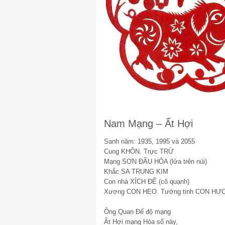
Nam Mạng – Ất Hợi
Sanh năm: 1935, 1995 và 2055
Cung KHÔN. Trực TRỪ
Mạng SƠN ĐẦU HỎA (lửa trên núi)
Khắc SA TRUNG KIM
Con nhà XÍCH ĐẾ (cô quạnh)
Xương CON HEO. Tướng tinh CON HƯ
Ông Quan Đế độ mạng
Ất Hợi mạng Hỏa số này,