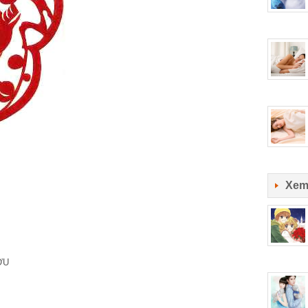
Xem
ƠU