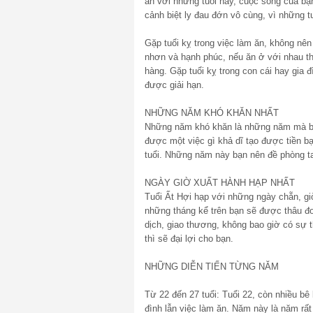
ăn với những tuổi này, cuộc sống của bạ
cảnh biệt ly đau đớn vô cùng, vì những tu
Gặp tuổi kỵ trong việc làm ăn, không nên 
nhơn và hạnh phúc, nếu ăn ở với nhau th
hàng. Gặp tuổi kỵ trong con cái hay gia 
được giải hạn.
NHỮNG NĂM KHÓ KHĂN NHẤT
Những năm khó khăn là những năm mà bạn
được một việc gì khả dĩ tạo được tiền b
tuổi. Những năm này bạn nên đề phòng ta
NGÀY GIỜ XUẤT HÀNH HẠP NHẤT
Tuổi Ất Hợi hạp với những ngày chẵn, gi
những tháng kể trên bạn sẽ được thâu đoạ
dịch, giao thương, không bao giờ có sự t
thì sẽ đại lợi cho bạn.
NHỮNG DIỄN TIẾN TỪNG NĂM
Từ 22 đến 27 tuổi: Tuổi 22, còn nhiều bê 
đình lẫn việc làm ăn. Năm này là năm rất 