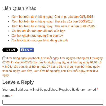
Liên Quan Khác
Xem bói toán tử vi hàng ngày: Chủ nhật của bạn 08/3/2015
Xem bói toán tử vi hàng ngày: Thứ sáu của bạn 06/3/2015
Xem bói toán tử vi hàng ngày: Thứ năm của bạn 05/03/2015
Coi bói chuẩn xác qua đôi môi của bạn
Coi bói chuẩn xác qua tướng bàn tay
Coi bói chuẩn xác qua hình dáng cái mũi
tử vi hàng ngày facebook
,
tử vi mỗi ngày
,
tử vi ngày 07 tháng 03
,
tử vi ngày
07/03
,
tử vi ngày 07/03 của bạn
,
tử vi phương tây
,
tử vi thứ bảy ngày 07/03
,
tử
vi thứ tư của bạn
,
tử vi thứ tư ngày 07 tháng 03
,
tử vi vui
,
xem bói hàng ngày
,
xem bói ngày
,
xem tử vị
,
xem tử vi hàng ngày
,
xem tử vi mỗi ngày
,
xem tử vi
ngày
Leave a Reply
Your email address will not be published.
Required fields are marked
*
Name
*