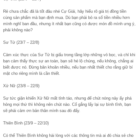
Rẻ chưa chắc đã là tốt đâu nhé Cự Giải, hãy hiểu rõ giá trị đồng tiền
cùng sản phẩm mà bạn định mua. Dù bạn phải bỏ ra số tiền nhiều hơn
mình nghĩ ban đầu, nhưng ít nhất bạn cũng có được món đồ mình ưng ý,
phải không nào?
Sư Tử (23/7 – 22/8)
Cảm xúc thực của Sư Tử bị giấu trong tầng lớp những vỏ bọc, và chỉ khi
bạn cảm thấy thực sự an toàn, bạn sẽ hé lộ chúng, nếu không, chẳng ai
biết được nó. Đừng băn khoăn nhiều, nếu bạn nhất thiết cho rằng giữ bí
mật cho riêng mình là cần thiết.
Xử Nữ (23/8 – 22/9)
Sự tức giận khiến Xử Nữ mất tỉnh táo, nhưng để chút nóng nảy ấy phá
hỏng mọi thứ thì không nên chút nào. Cố gắng lấy lại sự bình tĩnh, bạn
sẽ phải cảm ơn bản thân mình sau đó đấy.
Thiên Bình (23/9 – 22/10)
Có thể Thiên Bình không hài lòng với các thông tin mà ai đó chia sẻ cho