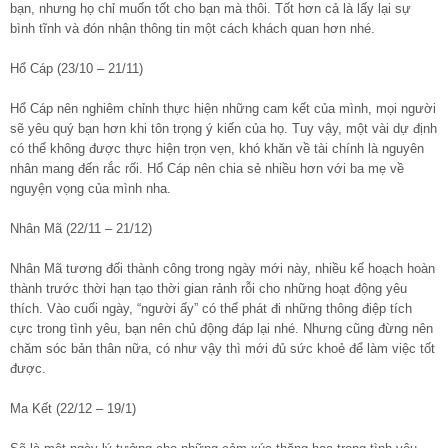
bạn, nhưng họ chỉ muốn tốt cho bạn mà thôi. Tốt hơn cả là lấy lại sự
bình tĩnh và đón nhận thông tin một cách khách quan hơn nhé.
Hổ Cáp (23/10 – 21/11)
Hổ Cáp nên nghiêm chỉnh thực hiện những cam kết của mình, mọi người
sẽ yêu quý bạn hơn khi tôn trọng ý kiến của họ. Tuy vậy, một vài dự định
có thể không được thực hiện trọn vẹn, khó khăn về tài chính là nguyên
nhân mang đến rắc rối. Hổ Cáp nên chia sẻ nhiều hơn với ba mẹ về
nguyện vọng của mình nha.
Nhân Mã (22/11 – 21/12)
Nhân Mã tương đối thành công trong ngày mới này, nhiều kế hoạch hoàn
thành trước thời hạn tạo thời gian rảnh rỗi cho những hoạt động yêu
thích. Vào cuối ngày, “người ấy” có thể phát đi những thông điệp tích
cực trong tình yêu, bạn nên chủ động đáp lại nhé. Nhưng cũng đừng nên
chăm sóc bản thân nữa, có như vậy thì mới đủ sức khoẻ để làm việc tốt
được.
Ma Kết (22/12 – 19/1)