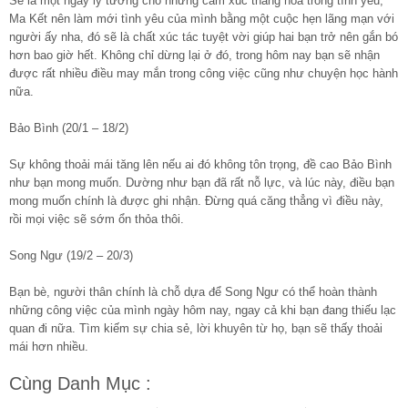
Sẽ là một ngày lý tưởng cho những cảm xúc thăng hoa trong tình yêu,
Ma Kết nên làm mới tình yêu của mình bằng một cuộc hẹn lãng mạn với
người ấy nha, đó sẽ là chất xúc tác tuyệt vời giúp hai bạn trở nên gắn bó
hơn bao giờ hết. Không chỉ dừng lại ở đó, trong hôm nay bạn sẽ nhận
được rất nhiều điều may mắn trong công việc cũng như chuyện học hành
nữa.
Bảo Bình (20/1 – 18/2)
Sự không thoải mái tăng lên nếu ai đó không tôn trọng, đề cao Bảo Bình
như bạn mong muốn. Dường như bạn đã rất nỗ lực, và lúc này, điều bạn
mong muốn chính là được ghi nhận. Đừng quá căng thẳng vì điều này,
rồi mọi việc sẽ sớm ổn thỏa thôi.
Song Ngư (19/2 – 20/3)
Bạn bè, người thân chính là chỗ dựa để Song Ngư có thể hoàn thành
những công việc của mình ngày hôm nay, ngay cả khi bạn đang thiếu lạc
quan đi nữa. Tìm kiếm sự chia sẻ, lời khuyên từ họ, bạn sẽ thấy thoải
mái hơn nhiều.
Cùng Danh Mục :