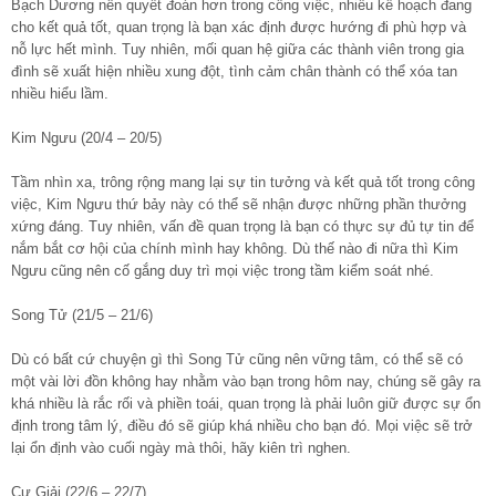
Bạch Dương nên quyết đoán hơn trong công việc, nhiều kế hoạch đang
cho kết quả tốt, quan trọng là bạn xác định được hướng đi phù hợp và
nỗ lực hết mình. Tuy nhiên, mối quan hệ giữa các thành viên trong gia
đình sẽ xuất hiện nhiều xung đột, tình cảm chân thành có thể xóa tan
nhiều hiểu lầm.
Kim Ngưu (20/4 – 20/5)
Tầm nhìn xa, trông rộng mang lại sự tin tưởng và kết quả tốt trong công
việc, Kim Ngưu thứ bảy này có thể sẽ nhận được những phần thưởng
xứng đáng. Tuy nhiên, vấn đề quan trọng là bạn có thực sự đủ tự tin để
nắm bắt cơ hội của chính mình hay không. Dù thế nào đi nữa thì Kim
Ngưu cũng nên cố gắng duy trì mọi việc trong tầm kiểm soát nhé.
Song Tử (21/5 – 21/6)
Dù có bất cứ chuyện gì thì Song Tử cũng nên vững tâm, có thể sẽ có
một vài lời đồn không hay nhằm vào bạn trong hôm nay, chúng sẽ gây ra
khá nhiều là rắc rối và phiền toái, quan trọng là phải luôn giữ được sự ổn
định trong tâm lý, điều đó sẽ giúp khá nhiều cho bạn đó. Mọi việc sẽ trở
lại ổn định vào cuối ngày mà thôi, hãy kiên trì nghen.
Cự Giải (22/6 – 22/7)