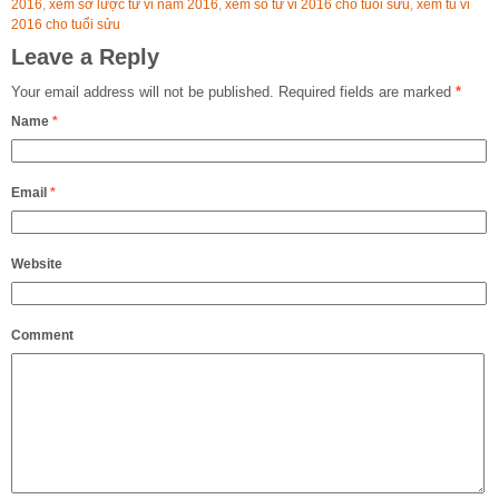
2016
,
xem sơ lược tử vi năm 2016
,
xem số tử vi 2016 cho tuổi sửu
,
xem tủ vi
2016 cho tuổi sửu
Leave a Reply
Your email address will not be published.
Required fields are marked
*
Name
*
Email
*
Website
Comment