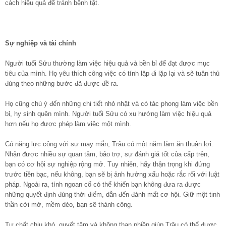
cách hiệu quả để tránh bệnh tật.
Sự nghiệp và tài chính
Người tuổi Sửu thường làm việc hiệu quả và bền bỉ để đạt được mục
tiêu của mình. Họ yêu thích công việc có tính lặp đi lặp lại và sẽ tuân thủ
đúng theo những bước đã được đề ra.
Họ cũng chú ý đến những chi tiết nhỏ nhặt và có tác phong làm việc bền
bỉ, hy sinh quên mình. Người tuổi Sửu có xu hướng làm việc hiệu quả
hơn nếu họ được phép làm việc một mình.
Có năng lực cộng với sự may mắn, Trâu có một năm làm ăn thuận lợi.
Nhận được nhiều sự quan tâm, bảo trợ, sự đánh giá tốt của cấp trên,
bạn có cơ hội sự nghiệp rộng mở. Tuy nhiên, hãy thận trọng khi đứng
trước tiền bạc, nếu không, bạn sẽ bị ảnh hưởng xấu hoặc rắc rối với luật
pháp. Ngoài ra, tính ngoan cố có thể khiến bạn không đưa ra được
những quyết định đúng thời điểm, dẫn đến đánh mất cơ hội. Giữ một tinh
thần cởi mở, mềm dẻo, bạn sẽ thành công.
Tư chất chịu khó, quyết tâm và không than phiền giúp Trâu có thể được