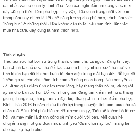
cất nhắc vai trò quản lý, lãnh đạo. Nếu bạn nghĩ đến tìm công việc mới,
đây cũng là thời điểm phù hợp. Tuy vậy, điều quan trọng nhất với bạn
trong năm nay chính là tiết chế năng lượng cho phù hợp, tránh làm việc
“hùng hục” ở những thời điểm không cần thiết. Nếu bạn tính đến việc
mua nhà cửa, đây cũng là năm thích hợp.
Tình duyên
Trâu tạo sức hút bởi sự trung thành, chăm chỉ. Là người đáng tin cậy,
bạn chính là chỗ dựa cho đối tác của mình. Tuy nhiên, sự “thô ráp” vô
tình khiến bạn đôi khi hơi buồn tẻ, đơn điệu trong mắt bạn đời. Nỗ lực để
“thêm gia vị” cho đời sống tình cảm vô cùng quan trọng. Nếu bạn yêu ai
đó, đừng giấu giếm tình cảm trong lòng, hãy thẳng thắn nói ra, và người
ấy sẽ cho bạn cơ hội. Đối với những bạn đang tìm kiếm một nửa, tháng
giêng, tháng sáu, tháng tám và đặc biệt tháng chín là thời điểm phù hợp.
Bính Thân 2016 là năm nhiều thuận lợi trong chuyện tình cảm của các cá
nhân tuổi Sửu. Khi phát hiện ra đối tượng ưng ý, Trâu sẽ không bỏ lỡ cơ
hội, và may mắn là thành công sẽ mỉm cười với bạn. Mối quan hệ
chuyển sang một giai đoạn mới, tình yêu “đâm chồi nảy lộc”, mang lại
cho bạn sự hạnh phúc.