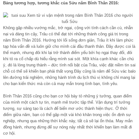
Bảng tương hợp, tương khắc của Sửu năm Bính Thân 2016:
Không gặp nhiều vướng mắc, trở ngại, cộng với tính cách cần cù, nhẫn
nại và đáng tin cậy, Trâu có thể đạt tới những thành công giá trị trong
năm Bính Thân 2016. Hướng tới lối sống đơn giản, Trâu ít khi làm phức
tạp hóa vấn đề và luôn giữ cho mình cái đầu thanh thản. Đây được coi là
thế mạnh, nhưng đôi khi lại trở thành điểm yếu bởi họ ngại thay đổi, đôi
khi tỏ ra cố chấp dù hiểu rằng mình sai sót. Một khía cạnh khác cần chú
ý, đó là lòng trung thành – đức tính nổi bật của Trâu, việc đặt niềm tin sai
chỗ có thể sẽ khiến bạn phải thất vọng.Đây cũng là năm để Sửu vác balo
lên đường trải nghiệm, những hành trình du lịch thú vị không chỉ mang lại
cho bạn kiến thức mà còn cả may mắn trong tình bạn, tình yêu.
Bính Thân 2016 cũng cho bạn cơ hội bày tỏ những ý tưởng, quan điểm
của mình một cách tự tin, mạnh mẽ trước tập thể. Vận dụng trí tưởng
tượng, sự sáng tạo là cách để biến mơ ước thành hiện thực. Ở thời
điểm giữa năm, bạn có thể gặp một vài khó khăn trong việc ổn định sự
nghiệp, nhưng qua những thời khắc này, tất cả sẽ lại ổn thỏa. May mắn
đồng hành, nhưng đừng để sự nóng nảy nhất thời khiến bạn làm mất đi
cơ hội.