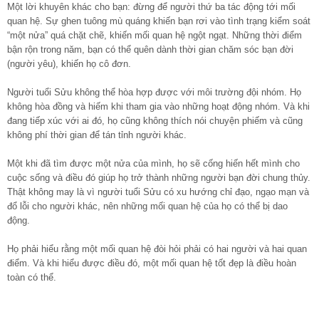
Một lời khuyên khác cho bạn: đừng để người thứ ba tác động tới mối
quan hệ. Sự ghen tuông mù quáng khiến bạn rơi vào tình trạng kiểm soát
“một nửa” quá chặt chẽ, khiến mối quan hệ ngột ngạt. Những thời điểm
bận rộn trong năm, bạn có thể quên dành thời gian chăm sóc bạn đời
(người yêu), khiến họ cô đơn.
Người tuổi Sửu không thể hòa hợp được với môi trường đội nhóm. Họ
không hòa đồng và hiếm khi tham gia vào những hoạt động nhóm. Và khi
đang tiếp xúc với ai đó, họ cũng không thích nói chuyện phiếm và cũng
không phí thời gian để tán tỉnh người khác.
Một khi đã tìm được một nửa của mình, họ sẽ cống hiến hết mình cho
cuộc sống và điều đó giúp họ trở thành những người bạn đời chung thủy.
Thật không may là vì người tuổi Sửu có xu hướng chỉ đạo, ngạo mạn và
đổ lỗi cho người khác, nên những mối quan hệ của họ có thể bị dao
động.
Họ phải hiểu rằng một mối quan hệ đòi hỏi phải có hai người và hai quan
điểm. Và khi hiểu được điều đó, một mối quan hệ tốt đẹp là điều hoàn
toàn có thể.