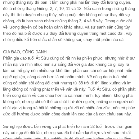
những tháng này thì bạn ít lắm cũng phải hai lần thay đổi lương duyên,
đó là những tháng Giêng, 2, 7, 10, 11 và 12. Nếu sanh trong những tháng
này thì tình duyên chung thủy, sống cuộc đời không có sự thay đổi vợ
chồng, đó là bạn sanh nhằm những tháng 3, 4 và 8 vậy. Trong cuộc đời
về lương duyên có ba hoàn cảnh khác nhau, và sự sanh sản cũng tùy
theo đó mà biết được sự thay đổi lương duyên trong một cuộc đời, vậy
những điều kể trên chắc chắn sẽ không sai, chạy một phần nào cả.
GIA ĐẠO, CÔNG DANH
Phần gia đạo tuổi Ất Sửu cũng có rất nhiều phiền phức, nhưng nhờ ở sự
nhẫn nại và nhịn nhục nên sự sống đối với gia đạo không có gì xảy ra
làm có thể gây nên nhiều sự khổ tâm, phần con cái có cơ hội phát triển
nghề nghiệp, công danh hơn là cá nhân mình. Về công danh tuổi nhỏ
cũng có phần sôi động đôi chút nhưng từ 38 trở đi thì lắng xuống và im
lặng không có những phát triển về vấn đề này. Tuổi Ất Sửu, có phần phát
triển công danh về con cháu hơn là cá nhân mình, tuy nhiên, không phải
không có, nhưng chỉ có thể có chút ít ở đời người, những con người có
chút địa vị trong xã hội là những người đã có nhiều âm đức, nên có phúc
đức để hưởng được phần công danh lên cao của cả con cháu sau này.
Sự nghiệp được bền vững và phát triển từ năm 32 tuổi, trước thời gian
này có sụp đổ đôi lần, nhưng sau đó thì nắm lại được và về sau thì rất
vững chắc hoàn toàn. Sự nghiệp từ đó đó về sau không gặp sự lo lắng