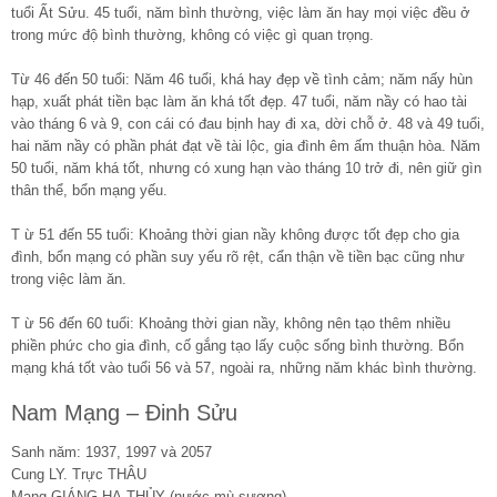
tuổi Ất Sửu. 45 tuổi, năm bình thường, việc làm ăn hay mọi việc đều ở
trong mức độ bình thường, không có việc gì quan trọng.
Từ 46 đến 50 tuổi: Năm 46 tuổi, khá hay đẹp về tình cảm; năm nấy hùn
hạp, xuất phát tiền bạc làm ăn khá tốt đẹp. 47 tuổi, năm nầy có hao tài
vào tháng 6 và 9, con cái có đau bịnh hay đi xa, dời chỗ ở. 48 và 49 tuổi,
hai năm nầy có phần phát đạt về tài lộc, gia đình êm ấm thuận hòa. Năm
50 tuổi, năm khá tốt, nhưng có xung hạn vào tháng 10 trở đi, nên giữ gìn
thân thể, bổn mạng yếu.
T ừ 51 đến 55 tuổi: Khoảng thời gian nầy không được tốt đẹp cho gia
đình, bổn mạng có phần suy yếu rõ rệt, cẩn thận về tiền bạc cũng như
trong việc làm ăn.
T ừ 56 đến 60 tuổi: Khoảng thời gian nầy, không nên tạo thêm nhiều
phiền phức cho gia đình, cố gắng tạo lấy cuộc sống bình thường. Bổn
mạng khá tốt vào tuổi 56 và 57, ngoài ra, những năm khác bình thường.
Nam Mạng – Đinh Sửu
Sanh năm: 1937, 1997 và 2057
Cung LY. Trực THÂU
Mạng GIÁNG HẠ THỦY (nước mù sương)