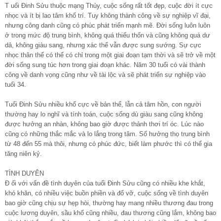
T uổi Đinh Sửu thuộc mạng Thủy, cuộc sống rất tốt đẹp, cuộc đời ít cực
nhọc và ít bị lao tâm khổ trí. Tuy không thành công về sự nghiệp vĩ đại,
nhưng công danh cũng có phúc phát triển mạnh mẽ. Đời sống luôn luôn
ở trong mức độ trung bình, không quá thiếu thốn và cũng không quá dư
dả, không giàu sang, nhưng xác thể vẫn được sung sướng. Sự cực
nhọc thân thể có thể có chỉ trong một giai đoạn tạm thời và sẽ trở về một
đời sống sung túc hơn trong giai đoạn khác. Năm 30 tuổi có vài thành
công về danh vọng cũng như về tài lộc và sẽ phát triển sự nghiệp vào
tuổi 34.
Tuổi Đinh Sửu nhiều khổ cực về bản thể, lẫn cả tâm hồn, con người
thường hay lo nghĩ và tính toán, cuộc sống dù giàu sang cũng không
được hưởng an nhàn, không bao giờ được thảnh thơi trí óc. Lúc nào
cũng có những thắc mắc và lo lắng trong tâm. Số hưởng thọ trung bình
từ 48 đến 55 mà thôi, nhưng có phúc đức, biết làm phước thì có thể gia
tăng niên kỷ.
TÌNH DUYÊN
Đ ối với vấn đề tình duyên của tuổi Đinh Sửu cũng có nhiều khe khắt,
khó khăn, có nhiều việc buồn phiền và đổ vỡ, cuộc sống về tình duyên
bao giờ cũng chịu sự hẹp hòi, thường hay mang nhiều thương đau trong
cuộc lương duyên, sầu khổ cũng nhiều, đau thương cũng lắm, không bao