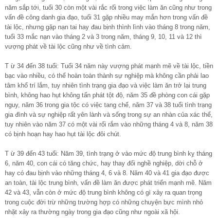
năm sắp tới, tuổi 30 còn một vài rắc rối trong việc làm ăn cũng như trong
vấn đề công danh gia đạo, tuổi 31 gặp nhiều may mắn hơn trong vấn đề
tài lộc, nhưng gặp nạn tai hay đau bịnh thình lình vào tháng 8 trong năm,
tuổi 33 mắc nạn vào tháng 2 và 3 trong năm, tháng 9, 10, 11 và 12 thì
vượng phát về tài lộc cũng như về tình cảm.
T ừ 34 đến 38 tuổi: Tuổi 34 năm này vượng phát mạnh mẽ về tài lộc, tiền
bạc vào nhiều, có thể hoàn toàn thành sự nghiệp mà không cần phải lao
tâm khổ trí lắm, tuy nhiên tình trạng gia đạo và việc làm ăn trở lại trung
bình, không hao hụt không tấn phát tột độ, năm 35 đề phòng con cái gặp
nguy, năm 36 trong gia tộc có việc tang chế, năm 37 và 38 tuổi tình trạng
gia đình và sự nghiệp rất yên lành và sống trong sự an nhàn của xác thể,
tuy nhiên vào năm 37 có một vài rối rắm vào những tháng 4 và 8, năm 38
có bịnh hoạn hay hao hụt tài lộc đôi chút.
T ừ 39 đến 43 tuổi: Năm 39, tình trạng ở vào mức độ trung bình kỵ tháng
6, năm 40, con cái có tăng chức, hay thay đổi nghề nghiệp, dời chỗ ở
hay có đau bịnh vào những tháng 4, 6 và 8. Năm 40 và 41 gia đạo được
an toàn, tài lộc trung bình, vấn đề làm ăn được phát triển mạnh mẽ. Năm
42 và 43, vẫn còn ở mức độ trung bình không có gì xảy ra quan trọng
trong cuộc đời trừ những trường hợp có những chuyện bực mình nhỏ
nhặt xảy ra thường ngày trong gia đạo cũng như ngoài xã hội.