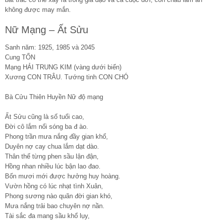
không được may mắn.
Nữ Mạng – Ất Sửu
Sanh năm: 1925, 1985 và 2045
Cung TỐN
Mạng HẢI TRUNG KIM (vàng dưới biển)
Xương CON TRÂU. Tướng tinh CON CHÓ
Bà Cửu Thiên Huyền Nữ độ mạng
Ất Sửu cũng là số tuổi cao,
Đời cô lắm nổi sóng ba đ ào.
Phong trần mưa nắng đầy gian khổ,
Duyên nợ cay chua lắm dạt dào.
Thân thế từng phen sầu lận đận,
Hồng nhan nhiều lúc bận lao đao.
Bốn mươi mới được hưởng huy hoàng.
Vườn hồng có lúc nhạt tình Xuân,
Phong sương nào quãn đời gian khó,
Mưa nắng trải bao chuyên nợ nần.
Tài sắc đa mang sầu khổ lụy,