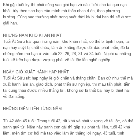
Khi gặp tuổi kỵ thì phải cúng sao giải hạn và cầu Trời cho tai qua nạn
khỏi; tùy theo sao hạn của mình mà thắp nhan đ èn, theo phương
hướng. Cúng sao thường nhật trong suốt thời kỳ bị đại hạn thì sẽ được
giải hạn.
NHỮNG NĂM KHÓ KHĂN NHẤT
Tuổi Ất Sửu trải qua những năm khó khăn nhất, có thể bị bịnh hoạn, tai
nạn hay suýt bị chết chóc, làm ăn không được dồi dào phát triển, đó là
những năm mà bạn ở vào tuổi 22, 26, 28, 31 và 34 tuổi. Ngoài ra những
tuổi kể trên bạn được vượng phát về tài lộc lẫn nghề nghiệp.
NGÀY GIỜ XUẤT HÀNH HẠP NHẤT
Tuổi Ất Sửu rất hạp ngày lẽ giờ chẵn và tháng chẵn. Bạn cứ như thế mà
xuất hành làm ăn, giao dịch, phát triển sự nghiệp, thì mau tấn phát, tiền
tài cũng thâu được nhiều thắng lợi, không sợ bị thất bại hay bị thiệt hại
về đời sống.
NHỮNG DIỄN TIẾN TỪNG NĂM
Từ 42 đến 45 tuổi: Trong tuổi 42, rất khá và phát vượng về tài lộc, có thể
sanh quý tử. Năm này sanh con gái thì gặp sự phát tài liền, tuổi 42 khá
lắm, mên tìm cơ hội mà tạo việc làm ăn thắng lợi ngay, 43 tuổi, tình