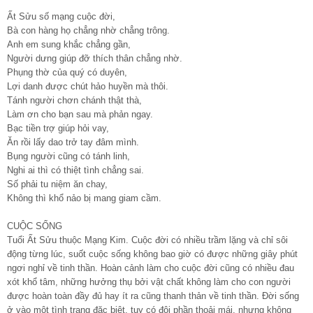
Ất Sửu số mạng cuộc đời,
Bà con hàng họ chẳng nhờ chẳng trông.
Anh em sung khắc chẳng gần,
Người dưng giúp đỡ thích thân chẳng nhờ.
Phụng thờ của quý có duyên,
Lợi danh được chút hảo huyền mà thôi.
Tánh người chơn chánh thật thà,
Làm ơn cho bạn sau mà phản ngay.
Bạc tiền trợ giúp hỏi vay,
Ăn rồi lấy dao trở tay đâm mình.
Bụng người cũng có tánh linh,
Nghi ai thì có thiệt tình chẳng sai.
Số phải tu niệm ăn chay,
Không thì khổ nảo bị mang giam cầm.
CUỘC SỐNG
Tuổi Ất Sửu thuộc Mạng Kim. Cuộc đời có nhiều trầm lặng và chỉ sôi
động từng lúc, suốt cuộc sống không bao giờ có được những giây phút
ngơi nghỉ về tinh thần. Hoàn cảnh làm cho cuộc đời cũng có nhiều đau
xót khổ tâm, những hưởng thụ bởi vật chất không làm cho con người
được hoàn toàn đầy đủ hay ít ra cũng thanh thản về tinh thần. Đời sống
ở vào một tình trạng đặc biệt, tuy có đôi phần thoải mái, nhưng không