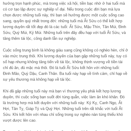
hưởng trọn hạnh phúc, mà trong việc xã hội, tiền bạc nhờ ở hai tuổi mà
có cơ tạo lập được sự nghiệp vĩ đại. Nếu trong cuộc đời bạn mà lựa
chọn được những tuổi này, thì bạn sẽ hưởng được một cuộc sống cao
sang, quyền quý nhất trong đời: những tuổi mà Ất Sửu có thể kết hợp
lương duyên rất tốt đẹp đó là các tuổi: Ất Sửu, Mậu Thìn, Tân Mùi, Đinh
Sửu, Quý Mùi, Kỷ Mùi. Những tuổi trên đây đều hạp với tuổi Ất Sửu, và
tăng thêm tài lộc, công danh lẫn sự nghiệp.
Cuộc sống trung bình là không giàu sang cũng không có nghèo hèn, chỉ ở
vào mức trung thôi. Khi lương duyên của bạn gặp những tuổi này, tuy có
số hạp nhưng không tăng tiến về tài lộc, không thịnh vượng về tiền tài
chỉ đủ ăn, đủ mặc mà thôi. Đó là tuổi Ất Sửu kết hôn với những tuổi:
Đinh Mão, Quý Dậu, Canh Thân. Ba tuổi này hạp về tình cảm, chỉ hạp về
sự yêu thương mà không hạp về tài lộc.
Khi đã gặp những tuổi này mà bạn vì thương yêu phải kết hợp lương
duyên, thì cuộc sống bạn suốt đời túng quẫn, việc làm ăn khó khăn. Đó
là trường hơp mà kết duyên với những tuổi này: Kỷ Kỵ, Canh Ngọ, Ất
Hợi, Tân Tỵ, Giáp Tý và Quý Hợi. Những tuổi trên rất khắc với tuổi Ất
Sửu. Khi kết hôn với nhau chỉ sống trong sự nghèo nàn túng thiếu khó
vượt được lên cao.