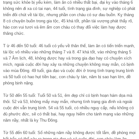
trạng sức khỏe bị yếu kém, làm ăn có nhiều thất bại, đại kỵ vào tháng 6
không nên đi xa có tai nạn, 44 tuổi, tình trạng gia đình, sự nghiệp có phát
triển đôi chút về tài lộc, nhưng phần con cháu có sự đau buồn. Kỵ tháng
8 có chuyện buồn trong gia tộc, 45 khá tốt, phần tài vượng phát thấy rõ,
hào con vui tươi và êm ấm con cháu có thay đổi việc làm hay được
thăng chức.
T ừ 46 đến 50 tuổi: 46 tuổi có yếu về thân thể, làm ăn có tiến triển mạnh,
tài lộc vô nhiều vào những tháng 7 và 8. 47 khá tốt, vào những tháng 5
và 7 Âm lịch, 48, không được hay và trong gia đạo hay có chuyện xích
mích, ngoài cuộc đời hay xảy ra những chuyện không may mắn, có bịnh
vào mùa Đông. 49 tuổi, gia đạo và cuộc đời ở trong tình trạng trung bình
và 50 tuổi có hao hụt tiền bạc, con cháu ly tán, năm bị sao hạn lớn, đề
phòng bịnh nặng.
Từ 50 đến 55 tuổi: Tuổi 50 và 51, êm đẹp chỉ có bịnh hoạn hám dọa mà
thôi. 52 và 53, không mấy may mắn, nhưng tình trạng gia đình và ngoài
cuộc đời vẫn trung bình. 54 và 55 tuổi, có nhiều nguy cấp, nếu không có
đủ phước đức, sẽ có thất bại, hay nguy hiểm cho tánh mạng vào những
năm nầy, nhất là kỵ Thu Đông.
Từ 55 đến 60 tuổi: Số những năm nầy không được tốt lắm, đề phòng mọi
bất trắc có thể xảy ra trong gia đạo và cả cuộc đời, con cháu làm ăn