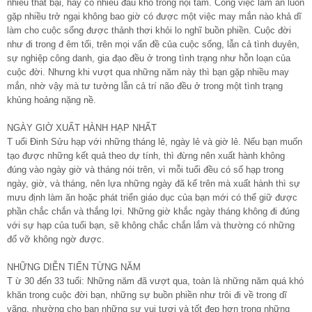
nhiều thất bại, hay có nhiều đau khổ trong nội tâm. Công việc làm ăn luôn
gặp nhiều trở ngại không bao giờ có được một việc may mắn nào khả dĩ
làm cho cuộc sống được thảnh thơi khỏi lo nghĩ buồn phiền. Cuộc đời
như đi trong đ êm tối, trên mọi vấn đề của cuộc sống, lẫn cả tình duyên,
sự nghiệp công danh, gia đạo đều ở trong tình trạng như hỗn loạn của
cuộc đời. Nhưng khi vượt qua những năm này thì bạn gặp nhiều may
mắn, nhờ vậy mà tư tưởng lẫn cả trí não đều ở trong một tình trạng
khủng hoảng nặng nề.
NGÀY GIỜ XUẤT HÀNH HẠP NHẤT
T uổi Đinh Sửu hạp với những tháng lẻ, ngày lẻ và giờ lẻ. Nếu bạn muốn
tạo được những kết quả theo dự tính, thì đừng nên xuất hành không
đúng vào ngày giờ và tháng nói trên, vì mỗi tuổi đều có số hạp trong
ngày, giờ, và tháng, nên lựa những ngày đã kể trên mà xuất hành thì sự
mưu định làm ăn hoặc phát triển giáo dục của bạn mới có thể giữ được
phần chắc chắn và thắng lợi. Những giờ khắc ngày tháng không đi đúng
với sự hạp của tuổi bạn, sẽ không chắc chắn lắm và thường có những
đổ vỡ không ngờ được.
NHỮNG DIỄN TIẾN TỪNG NĂM
T ừ 30 đến 33 tuổi: Những năm đã vượt qua, toàn là những năm quá khó
khăn trong cuộc đời bạn, những sự buồn phiền như trôi đi về trong dĩ
vãng, nhường cho bạn những sự vui tươi và tốt đẹp hơn trong những