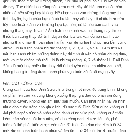
giờ khỏi thắc mắc về lương duyên, tuổi nhỏ lại phải nhiều đổ vỡ về vấn
đề này. Tuy nhiên bạn cũng nên xem dưới đây để biết trong cuộc hôn
nhân có bền vững hay không. Nếu bạn sanh vào những tháng này thì
tình duyên, hạnh phúc bạn sẽ có ba lần thay đổi hay sẽ nhiều hơn nữa
tùy theo hoàn cảnh và trường hợp tạo nên, đó là nếu bạn sanh vào
những tháng này: 8 và 12 Âm lịch, nếu sanh vào hai tháng này thì tối
thiểu bạn cũng thay đổi tình duyên đến ba lần, và nếu bạn sanh vào
những tháng này thì bạn phải hai lần xây dựng hạnh phúc mói bền vững
được, đó là sanh nhầm những tháng: 1, 2, 3, 4, 5, 9 và 10 Âm lịch và
nếu bạn sanh nhằm những tháng này thì tình duyên có phần chung thủy,
một vợ một chồng mà thôi, đó là những tháng: 6, 7 và tháng11. Tuổi Đinh
Sửu dù một hay nhiều lần thay đổi tình duyên cũng có nhiều đau khổ,
không bao giờ sống được hạnh phúc vẹn toàn đó là số mạng vậy.
GIA ĐẠO, CÔNG DANH
C ông danh của tuổi Đinh Sửu chỉ ở trong một mức độ trung bình, không
có phần lên cao và cũng không xuống thấp, gia đạo có phần sôi động
thường xuyên, không êm ấm như bạn muốn. Cần phải nhẫn nại và nhịn
nhục cho cuộc sống cho gia cảnh, dù sao tuổi Đinh Sửu cũng không quá
đỗi phải nghèo túng và phần công danh cũng vừa phải không quá thấp
kém, cần sáng suốt hơn nữa, để cho công danh được tiến bộ, phát
triển,có thể phát triển được vào năm 31 tuổi. Gia đạo cho đến tuổi 34
mới được hoàn toàn hạnh phúc và êm ấm. Từ 34 tuổi trở đi, cuộc sống