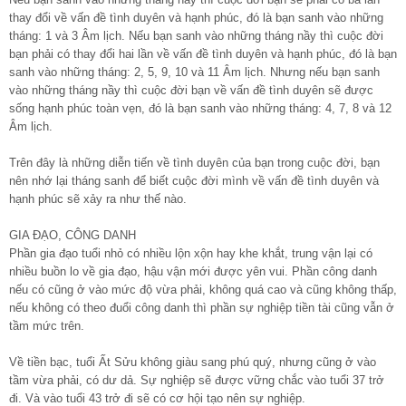
thay đổi về vấn đề tình duyên và hạnh phúc, đó là bạn sanh vào những
tháng: 1 và 3 Âm lịch. Nếu bạn sanh vào những tháng nầy thì cuộc đời
bạn phải có thay đổi hai lần về vấn đề tình duyên và hạnh phúc, đó là bạn
sanh vào những tháng: 2, 5, 9, 10 và 11 Âm lịch. Nhưng nếu bạn sanh
vào những tháng nầy thì cuộc đời bạn về vấn đề tình duyên sẽ được
sống hạnh phúc toàn vẹn, đó là bạn sanh vào những tháng: 4, 7, 8 và 12
Âm lịch.
Trên đây là những diễn tiến về tình duyên của bạn trong cuộc đời, bạn
nên nhớ lại tháng sanh để biết cuộc đời mình về vấn đề tình duyên và
hạnh phúc sẽ xảy ra như thế nào.
GIA ĐẠO, CÔNG DANH
Phần gia đạo tuổi nhỏ có nhiều lộn xộn hay khe khắt, trung vận lại có
nhiều buồn lo về gia đạo, hậu vận mới được yên vui. Phần công danh
nếu có cũng ở vào mức độ vừa phải, không quá cao và cũng không thấp,
nếu không có theo đuổi công danh thì phần sự nghiệp tiền tài cũng vẫn ở
tầm mức trên.
Về tiền bạc, tuổi Ất Sửu không giàu sang phú quý, nhưng cũng ở vào
tầm vừa phải, có dư dả. Sự nghiệp sẽ được vững chắc vào tuổi 37 trở
đi. Và vào tuổi 43 trở đi sẽ có cơ hội tạo nên sự nghiệp.