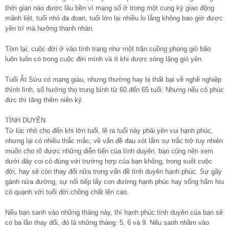
thời gian nào được lâu bền vì mạng số ở trong một cung kỳ giao động
mãnh liệt, tuổi nhỏ đa đoan, tuổi lớn lại nhiều lo lắng không bao giờ được
yên trí mà hưởng thanh nhàn.
Tóm lại, cuộc đời ở vào tình trạng như một trận cuồng phong gió bão
luôn luôn có trong cuộc đời mình và ít khi được sóng lặng gió yên.
Tuổi Ất Sửu có mạng giàu, nhưng thường hay bị thất bại về nghề nghiệp
thình lình, số hưởng thọ trung bình từ 60 đến 65 tuổi. Nhưng nếu có phúc
đức thì tăng thêm niên kỷ.
TÌNH DUYÊN
Từ lúc nhỏ cho đến khi lớn tuổi, lẽ ra tuổi này phải yên vui hạnh phúc,
nhưng lại có nhiều thắc mắc, về vấn đề đau xót lắm sự trắc trở tuy nhiên
muốn cho rõ được những diễn tiến của tình duyên, bạn cũng nên xem
dưới đây coi có đúng với trường hợp của bạn không, trong suốt cuộc
đời, hay sẽ còn thay đổi nữa trong vấn đề tình duyên hạnh phúc. Sự gãy
gánh nửa đường, sự nối tiếp lấy con đường hạnh phúc hay sống hẩm hiu
có quạnh với tuổi đời chồng chất lên cao.
Nếu bạn sanh vào những tháng này, thì hạnh phúc tình duyên của bạn sẽ
có ba lần thay đổi, đó là những tháng: 5, 6 và 9. Nếu sanh nhầm vào