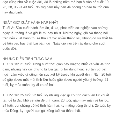
đạo cũng như về cuộc đời, đó là những năm mà bạn ở vào số tuổi: 19,
23, 28, 35 và 43 tuổi. Những năm nầy nên đề phòng có hao tài tốn của
hay đau bịnh.
NGÀY GIỜ XUẤT HÀNH HẠP NHẤT
T uổi Ất Sửu xuất hành làm ăn, đi xa, phát triển cơ nghiệp vào những
ngày lẻ, tháng lẻ và giờ lẻ thì hay nhứt. Những ngày, giờ và tháng nói
trên nếu xuất hành thì sẽ thâu được nhiều thắng lợi, không có sự thất bại
về tiền bạc hay thất bại bất ngờ. Ngày giờ nói trên áp dụng cho suốt
cuộc đời.
NHỮNG DIỄN TIẾN TỪNG NĂM
T ừ 18 đến 21 tuổi: Trong suốt thời gian này vượng nhất về vấn đề tình
cảm, nhưng hãy coi chừng bị lừa gạt, bị lợi dụng hoặc sự tan vỡ bất
ngờ. Làm việc gì cũng nên suy xét kỹ trước khi quyết định. Năm 20 tuổi
sẽ gặp được một mối tình lớn hoặc gặp được người yêu lý tưởng. 21
tuổi, kỵ mùa xuân, kỵ đi xa có hại.
T ừ 22 đến 25 tuổi: 22 tuổi, kỵ những việc gì có tính cách lén lút khuất
tất, dễ bị đau khổ về vấn đề tình cảm. 23 tuổi, gặp may mắn về tài lộc.
24 tuổi, coi chừng có kẻ tính hãm hại, kỵ miệng tiếng thị phi. 25 tuổi, kỵ
mùa Đông, kỵ người bạn gái đồng tuổi và thân nhất.