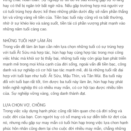
hay có thể bị ngăn trở bất ngờ nữa. Nếu gặp trường hợp mà người vợ
có tuổi trùng hợp được kể theo những phần dười đây sẽ nắm phần thắng
lợi và vững vàng về tiền của. Tiền bạc tuổi này cũng vô ra bất thường,
nhờ ở sự khéo léo và sáng suốt, tiền tài có phần vượng phát mạnh vào
những năm tuổi càng cao.
NHỮNG TUỔI HẠP LÀM ĂN
Trong vấn đề làm ăn bạn cần nên lựa chọn những tuổi có sự trùng hợp
với tuổi Ất Sửu mà hợp tác, hùn hạp hay cùng hợp tác trong mọi công
việc khác mà khỏi sợ bị thấy bại, những tuổi này còn giúp bạn phát triển
mạnh mẽ trong mọi khía cạnh của đời sống, ngoài vấn đề tiền bạc, công
danh và sự nghiệp có cơ hội tạo tác mạnh mẽ, đó là những tuổi rất đại
hợp với tuổi bạn như tuổi: Ất Sửu, Mậu Thìn, và Tân Mùi. Ba tuổi này
đối với tuổi bạn rất tốt, tìm được ba tuổi này làm ăn, hùn hạp hay phát
triển nghề nghiệp thì có nhiều may mắn, có cơ hội tạo được nhiều tiền
của. Sự nghiệp vững vàng, công danh thành đạt.
LỰA CHỌN VỢ, CHỒNG
Trong việc xây dựng hạnh phúc cũng rất liên quan cho cả đời sống và
cuộc đời của bạn. Con người tuy có số mạng và sự diễn tiến từ đợt của
nó, nhưng nếu gặp sự may mắn có tuổi hùn hạp trong việc lựa chon hạnh
phúc hôn nhân cũng đem lại cho cuộc đời nhiều may mắn, chẳng những