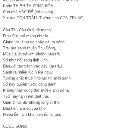
Khắc THIÊN THƯỢNG HỎA
Con nhà HẮC ĐẾ (cô quạnh)
Xương CON TRÂU. Tướng tinh CON TRÙNG
Cậu Tài, Cậu Quý độ mạng
Đinh Sửu số mạng như là,
Giang Hà là nước chảy dài ra sông.
Trai mà sanh thuận Thu Đông,
Mùa Hạ lỗi số làm không nên trò.
Số như nổi sóng linh đinh,
Đầu đội tay xách vác cày lùa trâu.
Sanh ra nhiều lúc hiểm nguy,
Tưởng chết thuở nhỏ lúc thì mới sanh.
Số này quyền tước công danh,
Không thầy cũng thợ mới đ ành số ta.
Tuổi này tánh nết thật thà,
Giận đi nói dữ nhưng lòng vị tha.
Đầu tiên làm có của kho,
Nhiều lần làm khá hiệp rồi lại tan.
CUỘC SỐNG