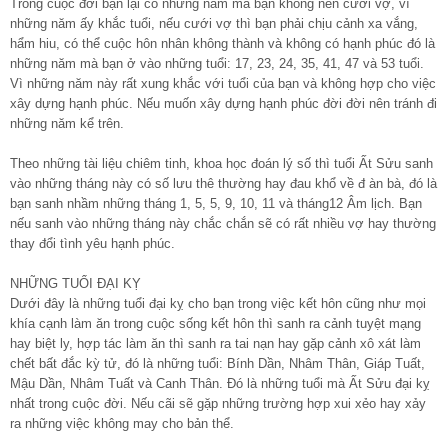
Trong cuộc đời bạn lại có những năm mà bạn không nên cưới vợ, vì
những năm ấy khắc tuổi, nếu cưới vợ thì bạn phải chịu cảnh xa vắng,
hẩm hiu, có thể cuộc hôn nhân không thành và không có hạnh phúc đó là
những năm mà bạn ở vào những tuổi: 17, 23, 24, 35, 41, 47 và 53 tuổi.
Vì những năm này rất xung khắc với tuổi của bạn và không hợp cho việc
xây dựng hạnh phúc. Nếu muốn xây dựng hạnh phúc đời đời nên tránh đi
những năm kể trên.
Theo những tài liệu chiêm tinh, khoa học đoán lý số thì tuổi Ất Sửu sanh
vào những tháng này có số lưu thê thường hay đau khổ về đ àn bà, đó là
bạn sanh nhầm những tháng 1, 5, 5, 9, 10, 11 và tháng12 Âm lịch. Bạn
nếu sanh vào những tháng này chắc chắn sẽ có rất nhiều vợ hay thường
thay đổi tình yêu hạnh phúc.
NHỮNG TUỔI ĐẠI KỴ
Dưới đây là những tuổi đại kỵ cho bạn trong việc kết hôn cũng như mọi
khía cạnh làm ăn trong cuộc sống kết hôn thì sanh ra cảnh tuyệt mạng
hay biệt ly, hợp tác làm ăn thì sanh ra tai nạn hay gặp cảnh xô xát làm
chết bất đắc kỳ tử, đó là những tuổi: Bính Dần, Nhâm Thân, Giáp Tuất,
Mậu Dần, Nhâm Tuất và Canh Thân. Đó là những tuổi mà Ất Sửu đại kỵ
nhất trong cuộc đời. Nếu cãi sẽ gặp những trường hợp xui xẻo hay xảy
ra những việc không may cho bản thể.