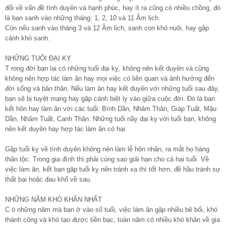
đổi về vấn đề tình duyên và hạnh phúc, hay ít ra cũng có nhiều chồng, đó
là bạn sanh vào những tháng: 1, 2, 10 và 11 Âm lịch.
Còn nếu sanh vào tháng 3 và 12 Âm lịch, sanh con khó nuôi, hay gặp
cảnh khó sanh.
NHỮNG TUỔI ĐẠI KỴ
T rong đời bạn lại có những tuổi đại kỵ, không nên kết duyên và cũng
không nên hợp tác làm ăn hay mọi việc có liên quan và ảnh hưởng đến
đời sống và bản thân. Nếu làm ăn hay kết duyên với những tuổi sau đây,
bạn sẽ bị tuyệt mạng hay gặp cảnh biệt ly vào giữa cuộc đời. Đó là bạn
kết hôn hay làm ăn với các tuổi: Bính Dần, Nhâm Thân, Giáp Tuất, Mậu
Dần, Nhâm Tuất, Canh Thân. Những tuổi nầy đại kỵ với tuổi bạn, không
nên kết duyên hay hợp tác làm ăn có hại.
Gặp tuổi kỵ về tình duyên không nên làm lễ hôn nhân, ra mắt họ hàng
thân tộc. Trong gia đình thì phải cúng sao giải hạn cho cả hai tuổi. Về
việc làm ăn, kết bạn gặp tuổi kỵ nên tránh xa thì tốt hơn, đề hầu tránh sự
thất bại hoặc đau khổ về sau.
NHỮNG NĂM KHÓ KHĂN NHẤT
C ó những năm mà bạn ở vào số tuổi, việc làm ăn gặp nhiều bê bối, khó
thành công và khó tạo được tiền bạc, toàn năm có nhiều khó khăn về gia