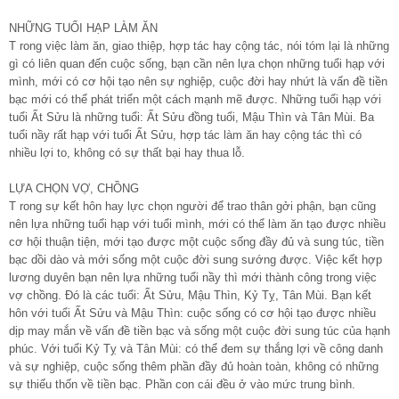
NHỮNG TUỔI HẠP LÀM ĂN
T rong việc làm ăn, giao thiệp, hợp tác hay cộng tác, nói tóm lại là những
gì có liên quan đến cuộc sống, bạn cần nên lựa chọn những tuổi hạp với
mình, mới có cơ hội tạo nên sự nghiệp, cuộc đời hay nhứt là vấn đề tiền
bạc mới có thể phát triển một cách mạnh mẽ được. Những tuổi hạp với
tuổi Ất Sửu là những tuổi: Ất Sửu đồng tuổi, Mậu Thìn và Tân Mùi. Ba
tuổi nầy rất hạp với tuổi Ất Sửu, hợp tác làm ăn hay cộng tác thì có
nhiều lợi to, không có sự thất bại hay thua lỗ.
LỰA CHỌN VỢ, CHỒNG
T rong sự kết hôn hay lực chọn người để trao thân gởi phận, bạn cũng
nên lựa những tuổi hạp với tuổi mình, mới có thể làm ăn tạo được nhiều
cơ hội thuận tiện, mới tạo được một cuộc sống đầy đủ và sung túc, tiền
bạc dồi dào và mới sống một cuộc đời sung sướng được. Việc kết hợp
lương duyên bạn nên lựa những tuổi nầy thì mới thành công trong việc
vợ chồng. Đó là các tuổi: Ất Sửu, Mậu Thìn, Kỷ Tỵ, Tân Mùi. Bạn kết
hôn với tuổi Ất Sửu và Mậu Thìn: cuộc sống có cơ hội tạo được nhiều
dịp may mắn về vấn đề tiền bạc và sống một cuộc đời sung túc của hạnh
phúc. Với tuổi Kỷ Tỵ và Tân Mùi: có thể đem sự thắng lợi về công danh
và sự nghiệp, cuộc sống thêm phần đầy đủ hoàn toàn, không có những
sự thiếu thốn về tiền bạc. Phần con cái đều ở vào mức trung bình.