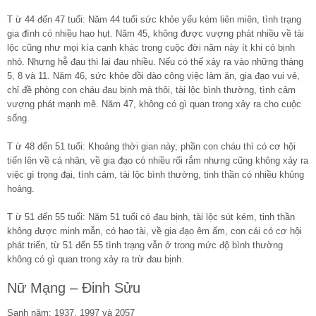
T ừ 44 đến 47 tuổi: Năm 44 tuổi sức khỏe yếu kém liên miên, tình trạng
gia đình có nhiều hao hụt. Năm 45, không được vượng phát nhiều về tài
lộc cũng như mọi kía cạnh khác trong cuộc đời năm này ít khi có bịnh
nhỏ. Nhưng hễ đau thì lại đau nhiều. Nếu có thể xảy ra vào những tháng
5, 8 và 11. Năm 46, sức khỏe dồi dào công việc làm ăn, gia đạo vui vẻ,
chỉ đề phòng con cháu đau bịnh mà thôi, tài lộc bình thường, tình cảm
vượng phát mạnh mẽ. Năm 47, không có gì quan trong xảy ra cho cuộc
sống.
T ừ 48 đến 51 tuổi: Khoảng thời gian này, phần con cháu thì có cơ hội
tiến lên về cá nhân, về gia đạo có nhiều rối rắm nhưng cũng không xảy ra
việc gì trọng đại, tình cảm, tài lộc bình thường, tinh thần có nhiều khủng
hoảng.
T ừ 51 đến 55 tuổi: Năm 51 tuổi có đau bịnh, tài lộc sút kém, tinh thần
không được minh mẫn, có hao tài, về gia đạo êm ấm, con cái có cơ hội
phát triển, từ 51 đến 55 tình trạng vẫn ở trong mức độ bình thường
không có gì quan trong xảy ra trừ đau bịnh.
Nữ Mạng – Đinh Sửu
Sanh năm: 1937, 1997 và 2057