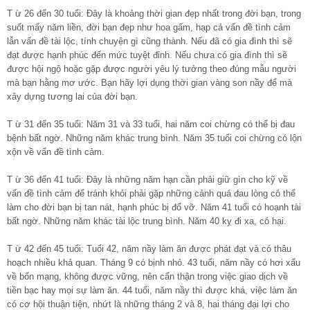
T ừ 26 đến 30 tuổi: Đây là khoảng thời gian đẹp nhất trong đời bạn, trong
suốt mấy năm liền, đời bạn đẹp như hoa gấm, hạp cả vấn đề tình cảm
lẫn vấn đề tài lộc, tính chuyện gì cũng thành. Nếu đã có gia đình thì sẽ
đạt được hạnh phúc đến mức tuyệt đỉnh. Nếu chưa có gia đình thì sẽ
được hội ngộ hoặc gặp được người yêu lý tưởng theo đúng mẫu người
mà bạn hằng mơ ước. Bạn hãy lợi dụng thời gian vàng son nầy để mà
xây dựng tương lai của đời bạn.
T ừ 31 đến 35 tuổi: Năm 31 và 33 tuổi, hai năm coi chừng có thể bị đau
bệnh bất ngờ. Những năm khác trung bình. Năm 35 tuổi coi chừng có lộn
xộn về vấn đề tình cảm.
T ừ 36 đến 41 tuổi: Đây là những năm hạn cần phải giữ gìn cho kỹ về
vấn đề tình cảm để tránh khỏi phải gặp những cảnh quá đau lòng có thể
làm cho đời bạn bị tan nát, hạnh phúc bị đổ vỡ. Năm 41 tuổi có hoạnh tài
bất ngờ. Những năm khác tài lộc trung bình. Năm 40 kỵ đi xa, có hại.
T ừ 42 đến 45 tuổi: Tuổi 42, năm nầy làm ăn được phát đạt và có thâu
hoạch nhiều khả quan. Tháng 9 có bịnh nhỏ. 43 tuổi, năm nầy có hơi xấu
về bổn mạng, không được vững, nên cẩn thận trong việc giao dịch về
tiền bạc hay mọi sự làm ăn. 44 tuổi, năm nầy thì được khá, việc làm ăn
có cơ hội thuận tiện, nhứt là những tháng 2 và 8, hai tháng đại lợi cho