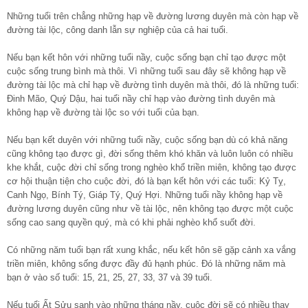
Những tuổi trên chẳng những hạp về đường lương duyên mà còn hạp về
đường tài lộc, công danh lẫn sự nghiệp của cả hai tuổi.
Nếu bạn kết hôn với những tuổi nầy, cuộc sống bạn chỉ tạo được một
cuộc sống trung bình mà thôi. Vì những tuổi sau đây sẽ không hạp về
đường tài lộc mà chỉ hạp về đường tình duyên mà thôi, đó là những tuổi:
Đinh Mão, Quý Dậu, hai tuổi nầy chỉ hạp vào đường tình duyên mà
không hạp về đường tài lộc so với tuổi của bạn.
Nếu bạn kết duyên với những tuổi nầy, cuộc sống bạn dù có khả năng
cũng không tạo được gì, đời sống thêm khó khăn và luôn luôn có nhiều
khe khắt, cuộc đời chỉ sống trong nghèo khổ triền miên, không tạo được
cơ hội thuận tiện cho cuộc đời, đó là bạn kết hôn với các tuổi: Kỷ Tỵ,
Canh Ngọ, Bính Tý, Giáp Tý, Quý Hợi. Những tuổi nầy không hạp về
đường lương duyên cũng như về tài lộc, nên không tạo được một cuộc
sống cao sang quyền quý, mà có khi phải nghèo khổ suốt đời.
Có những năm tuổi bạn rất xung khắc, nếu kết hôn sẽ gặp cảnh xa vắng
triền miên, không sống được đầy đủ hạnh phúc. Đó là những năm mà
bạn ở vào số tuổi: 15, 21, 25, 27, 33, 37 và 39 tuổi.
Nếu tuổi Ất Sửu sanh vào những tháng nầy, cuộc đời sẽ có nhiều thay