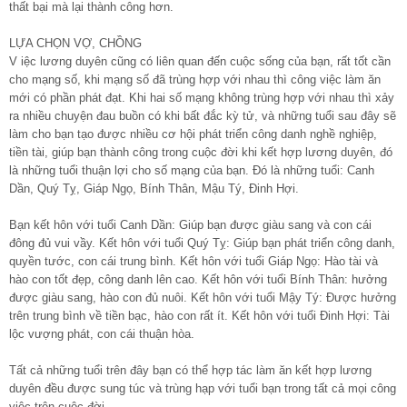
thất bại mà lại thành công hơn.
LỰA CHỌN VỢ, CHỒNG
V iệc lương duyên cũng có liên quan đến cuộc sống của bạn, rất tốt cần
cho mạng số, khi mạng số đã trùng hợp với nhau thì công việc làm ăn
mới có phần phát đạt. Khi hai số mạng không trùng hợp với nhau thì xảy
ra nhiều chuyện đau buồn có khi bất đắc kỳ tử, và những tuổi sau đây sẽ
làm cho bạn tạo được nhiều cơ hội phát triển công danh nghề nghiệp,
tiền tài, giúp bạn thành công trong cuộc đời khi kết hợp lương duyên, đó
là những tuổi thuận lợi cho số mạng của bạn. Đó là những tuổi: Canh
Dần, Quý Tỵ, Giáp Ngọ, Bính Thân, Mậu Tý, Đinh Hợi.
Bạn kết hôn với tuổi Canh Dần: Giúp bạn được giàu sang và con cái
đông đủ vui vầy. Kết hôn với tuổi Quý Tỵ: Giúp bạn phát triển công danh,
quyền tước, con cái trung bình. Kết hôn với tuổi Giáp Ngọ: Hào tài và
hào con tốt đẹp, công danh lên cao. Kết hôn với tuổi Bính Thân: hưởng
được giàu sang, hào con đủ nuôi. Kết hôn với tuổi Mậy Tý: Được hưởng
trên trung bình về tiền bạc, hào con rất ít. Kết hôn với tuổi Đinh Hợi: Tài
lộc vượng phát, con cái thuận hòa.
Tất cả những tuổi trên đây bạn có thể hợp tác làm ăn kết hợp lương
duyên đều được sung túc và trùng hạp với tuổi bạn trong tất cả mọi công
việc trên cuộc đời.