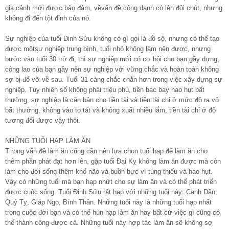
gia cảnh mới được bảo đảm, vềvấn đề công danh có lên đôi chút, nhưng
không đi đến tột đỉnh của nó.
Sự nghiệp của tuổi Đinh Sửu không có gì gọi là đồ sộ, nhưng có thể tạo
được mộtsự nghiệp trung bình, tuổi nhỏ không làm nên được, nhưng
bước vào tuổi 30 trở đi, thì sự nghiệp mới có cơ hội cho bạn gầy dựng,
công lao của bạn gầy nên sự nghiệp với vững chắc và hoàn toàn không
sợ bị đổ vỡ về sau. Tuổi 31 càng chắc chắn hơn trong việc xây dựng sự
nghiệp. Tuy nhiên số không phải triệu phú, tiền bạc bay hao hụt bất
thường, sự nghiệp là căn bản cho tiền tài và tiền tài chỉ ở mức độ ra vô
bất thường, không vào to tát và không xuất nhiều lắm, tiền tài chỉ ở độ
tương đối được vậy thôi.
NHỮNG TUỔI HẠP LÀM ĂN
T rong vấn đề làm ăn cũng cần nên lựa chọn tuổi hạp để làm ăn cho
thêm phần phát đạt hơn lên, gặp tuổi Đại Kỵ không làm ăn được mà còn
làm cho đời sống thêm khổ não và buồn bực vì túng thiếu và hao hụt.
Vậy có những tuổi mà bạn hạp nhứt cho sự làm ăn và có thể phát triển
được cuộc sống. Tuổi Đinh Sửu rất hạp với những tuổi này: Canh Dần,
Quý Tỵ, Giáp Ngọ, Bính Thân. Những tuổi này là những tuổi hạp nhất
trong cuộc đời bạn và có thể hùn hạp làm ăn hay bất cứ việc gì cũng có
thể thành công được cả. Những tuổi này hợp tác làm ăn sẽ không sợ