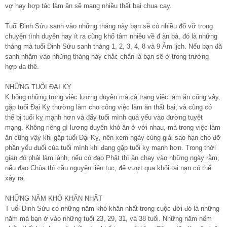
vợ hay hợp tác làm ăn sẽ mang nhiều thất bại chua cay.
Tuổi Đinh Sửu sanh vào những tháng này bạn sẽ có nhiều đổ vỡ trong
chuyện tình duyên hay ít ra cũng khổ tâm nhiều về đ àn bà, đó là những
tháng mà tuổi Đinh Sửu sanh tháng 1, 2, 3, 4, 8 và 9 Âm lịch. Nếu bạn đã
sanh nhằm vào những tháng này chắc chắn là bạn sẽ ở trong trường
hợp đa thê.
NHỮNG TUỔI ĐẠI KỴ
K hông những trong việc lương duyên mà cả trang việc làm ăn cũng vậy,
gặp tuổi Đại Kỵ thường làm cho công việc làm ăn thất bại, và cũng có
thể bị tuổi kỵ mạnh hơn và đẩy tuổi mình quá yếu vào đường tuyệt
mạng. Không riêng gì lương duyên khó ăn ở với nhau, mà trong việc làm
ăn cũng vậy khi gặp tuổi Đại Kỵ, nên xem ngày cúng giải sao hạn cho đỡ
phần yếu đuối của tuổi mình khi đang gặp tuổi kỵ mạnh hơn. Trong thời
gian đó phải làm lành, nếu có đạo Phật thì ăn chay vào những ngày rằm,
nếu đạo Chùa thì cầu nguyện liên tục, để vượt qua khỏi tai nạn có thể
xảy ra.
NHỮNG NĂM KHÓ KHĂN NHẤT
T uổi Đinh Sửu có những năm khó khăn nhất trong cuộc đời đó là những
năm mà bạn ở vào những tuổi 23, 29, 31, và 38 tuổi. Những năm nếm