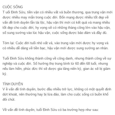
CUỘC SỐNG
T uổi Đinh Sửu, tiền vận có nhiều vất vả buồn thương, qua trung vận mới
được nhiều may mắn trong cuộc đời. Bổn mạng được nhiều tốt đẹp về
vấn đề tình duyên lẫn tài lộc, hậu vận thì mới có kết quả và mang nhiều
tốt đẹp cho cuộc đời, hy vọng sẽ có những thàng công lớn vào hậu vận,
số sung sướng vào lúc hậu vận, cuộc sống được bảo đảm và đầy đủ.
Tóm lại: Cuộc đời tuổi nhỏ vất vả, vào trung vận mới được hy vọng và
có nhiều dễ dàng về tiền bạc, hậu vận mới được sung sướng an nhàn.
Tuổi Đinh Sửu không thành công về công danh, nhưng thành công về sự
nghiệp và cuộc đời. Số hưởng thọ trung bình từ 60 đến 68 tuổi, nhưng
nếu làm hiền, phúc đức thì sẽ được gia tăng niên kỷ, gian ác sẽ bị giảm
kỷ.
TÌNH DUYÊN
V ề vấn đề tình duyên, bước đầu nhiều trở lực, không có một quyết định
dứt khoát, nên thường hay bị lừa đảo, làm cho cuộc sống có buồn khổ
đôi chút.
Về vấn đề tình duyên, tuổi Đinh Sửu có ba trường hợp như sau: