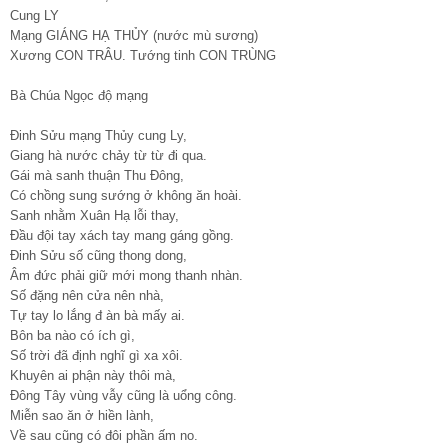
Cung LY
Mạng GIÁNG HẠ THỦY (nước mù sương)
Xương CON TRÂU. Tướng tinh CON TRÙNG
Bà Chúa Ngọc độ mạng
Đinh Sửu mạng Thủy cung Ly,
Giang hà nước chảy từ từ đi qua.
Gái mà sanh thuận Thu Đông,
Có chồng sung sướng ở không ăn hoài.
Sanh nhằm Xuân Hạ lỗi thay,
Đầu đội tay xách tay mang gáng gồng.
Đinh Sửu số cũng thong dong,
Âm đức phải giữ mới mong thanh nhàn.
Số đặng nên cửa nên nhà,
Tự tay lo lắng đ àn bà mấy ai.
Bôn ba nào có ích gì,
Số trời đã định nghĩ gì xa xôi.
Khuyên ai phận này thôi mà,
Đông Tây vùng vẫy cũng là uổng công.
Miễn sao ăn ở hiền lành,
Về sau cũng có đôi phần ấm no.