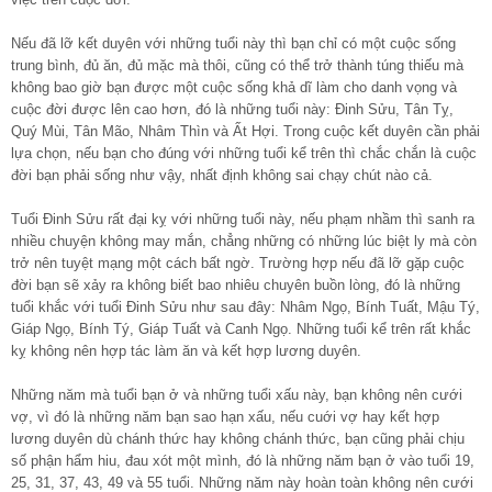
Nếu đã lỡ kết duyên với những tuổi này thì bạn chỉ có một cuộc sống
trung bình, đủ ăn, đủ mặc mà thôi, cũng có thể trở thành túng thiếu mà
không bao giờ bạn được một cuộc sống khả dĩ làm cho danh vọng và
cuộc đời được lên cao hơn, đó là những tuổi này: Đinh Sửu, Tân Tỵ,
Quý Mùi, Tân Mão, Nhâm Thìn và Ất Hợi. Trong cuộc kết duyên cần phải
lựa chọn, nếu bạn cho đúng với những tuổi kể trên thì chắc chắn là cuộc
đời bạn phải sống như vậy, nhất định không sai chạy chút nào cả.
Tuổi Đinh Sửu rất đại kỵ với những tuổi này, nếu phạm nhầm thì sanh ra
nhiều chuyện không may mắn, chẳng những có những lúc biệt ly mà còn
trở nên tuyệt mạng một cách bất ngờ. Trường hợp nếu đã lỡ gặp cuộc
đời bạn sẽ xảy ra không biết bao nhiêu chuyên buồn lòng, đó là những
tuổi khắc với tuổi Đinh Sửu như sau đây: Nhâm Ngọ, Bính Tuất, Mậu Tý,
Giáp Ngọ, Bính Tý, Giáp Tuất và Canh Ngọ. Những tuổi kể trên rất khắc
kỵ không nên hợp tác làm ăn và kết hợp lương duyên.
Những năm mà tuổi bạn ở và những tuổi xấu này, bạn không nên cưới
vợ, vì đó là những năm bạn sao hạn xấu, nếu cuới vợ hay kết hợp
lương duyên dù chánh thức hay không chánh thức, bạn cũng phải chịu
số phận hẩm hiu, đau xót một mình, đó là những năm bạn ở vào tuổi 19,
25, 31, 37, 43, 49 và 55 tuổi. Những năm này hoàn toàn không nên cưới