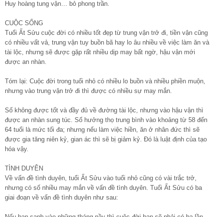
Huy hoàng tung vận… bỏ phong trần.
CUỘC SỐNG
Tuổi Ất Sửu cuộc đời có nhiều tốt đẹp từ trung vận trở đi, tiền vận cũng
có nhiều vất vả, trung vận tuy buồn bã hay lo âu nhiều về việc làm ăn và
tài lộc, nhưng sẽ được gặp rất nhiều dịp may bất ngờ, hậu vận mới
được an nhàn.
Tóm lại: Cuộc đời trong tuổi nhỏ có nhiều lo buồn và nhiều phiền muộn,
nhưng vào trung vận trở đi thì được có nhiều sự may mắn.
Số không được tốt và đầy đủ về đường tài lộc, nhưng vào hậu vận thì
được an nhàn sung túc. Số hưởng thọ trung bình vào khoảng từ 58 đến
64 tuổi là mức tối đa; nhưng nếu làm việc hiền, ăn ở nhân đức thì sẽ
được gia tăng niên kỷ, gian ác thì sẽ bị giảm kỷ. Đó là luật định của tạo
hóa vậy.
TÌNH DUYÊN
Về vấn đề tình duyên, tuổi Ất Sửu vào tuổi nhỏ cũng có vài trắc trở,
nhưng có số nhiều may mắn về vấn đề tình duyên. Tuổi Ất Sửu có ba
giai đoạn về vấn đề tình duyên như sau:
Nếu bạn sanh vào những tháng nầy thì cuộc đời bạn sẽ phải có ba lần