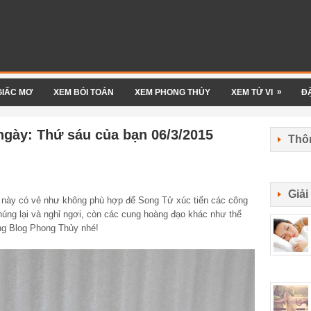
»
GIẤC MƠ
XEM BÓI TOÁN
XEM PHONG THỦY
XEM TỬ VI
Đ
ngày: Thứ sáu của bạn 06/3/2015
Thôn
Giả
áu này có vẻ như không phù hợp để Song Tử xúc tiến các công
úng lại và nghỉ ngơi, còn các cung hoàng đạo khác như thế
ùng Blog Phong Thủy nhé!