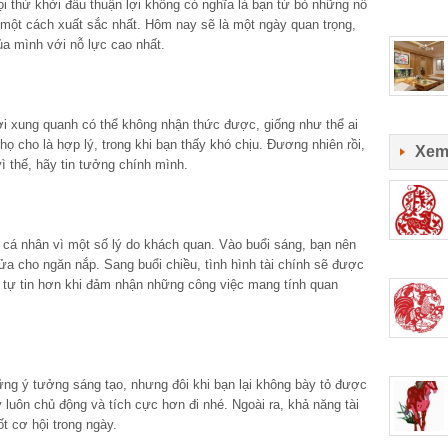
i thứ khởi đầu thuận lợi không có nghĩa là bạn từ bỏ những nỗ
một cách xuất sắc nhất. Hôm nay sẽ là một ngày quan trọng,
a mình với nỗ lực cao nhất.
 xung quanh có thể không nhận thức được, giống như thể ai
họ cho là hợp lý, trong khi bạn thấy khó chịu. Đương nhiên rồi,
Xem
ì thế, hãy tin tưởng chính mình.
h cá nhân vì một số lý do khách quan. Vào buổi sáng, bạn nên
ửa cho ngăn nắp. Sang buổi chiều, tình hình tài chính sẽ được
à tự tin hơn khi đảm nhận những công việc mang tính quan
ng ý tưởng sáng tạo, nhưng đôi khi bạn lại không bày tỏ được
y luôn chủ động và tích cực hơn đi nhé. Ngoài ra, khả năng tài
t cơ hội trong ngày.