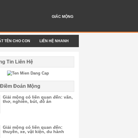
GIẤC MỘNG
ẶT TÊN CHO CON
LIÊN HỆ NHANH
g Tin Liên Hệ
i Điềm Đoán Mộng
Giải mộng có liên quan đến: văn,
thơ, nghiên, bút, đồ án
Giải mộng có liên quan đến:
thuyền, xe, vật kiện, du hành