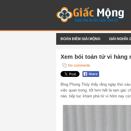
ĐOÁN ĐIỀM GIẢI MỘNG
GIẢI NGHĨA 
Xem bói toán tử vi hàng 
No comments
Blog Phong Thủy thấy rằng ngày thứ s
việc quan trọng, tốt hơn hết là tạm gác ch
nào, tiếp tục khám phá tử vi hôm nay c