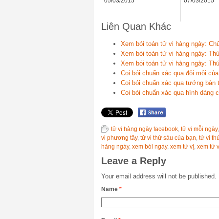
05/03/2015
07/03/2015
Liên Quan Khác
Xem bói toán tử vi hàng ngày: Ch
Xem bói toán tử vi hàng ngày: Th
Xem bói toán tử vi hàng ngày: Th
Coi bói chuẩn xác qua đôi môi của
Coi bói chuẩn xác qua tướng bàn 
Coi bói chuẩn xác qua hình dáng c
tử vi hàng ngày facebook
,
tử vi mỗi ngày
vi phương tây
,
tử vi thứ sáu của bạn
,
tử vi t
hàng ngày
,
xem bói ngày
,
xem tử vị
,
xem tử 
Leave a Reply
Your email address will not be published.
Name
*