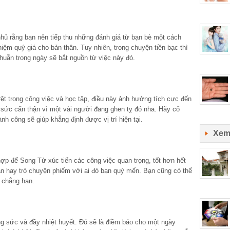
 rằng bạn nên tiếp thu những đánh giá từ bạn bè một cách
hiệm quý giá cho bản thân. Tuy nhiên, trong chuyện tiền bạc thì
huẫn trong ngày sẽ bắt nguồn từ việc này đó.
t trong công việc và học tập, điều này ảnh hưởng tích cực đến
t sức cẩn thận vì một vài người đang ghen tỵ đó nha. Hãy cố
ành công sẽ giúp khẳng định được vị trí hiện tại.
Xem
p để Song Tử xúc tiến các công việc quan trọng, tốt hơn hết
iãn hay trò chuyện phiếm với ai đó bạn quý mến. Bạn cũng có thể
i chẳng hạn.
ng sức và đầy nhiệt huyết. Đó sẽ là điềm báo cho một ngày