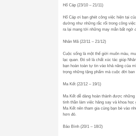
Hổ Cáp (23/10 – 21/11)
Hổ Cáp ơi bạn ghét công việc hiện tại củ
dường như những rắc rối trong công việc 
ra lại mang tới những may mắn bất ngờ 
Nhân Mã (22/11 – 21/12)
Cuộc sống là một thế giới muôn màu, mu
lạc quan. Đó sẽ là chất xúc tác giúp Nh
bạn hoàn toàn tự tin vào khả năng của mì
trọng những tặng phẩm mà cuộc đời ban 
Ma Kết (22/12 – 19/1)
Ma Kết dễ dàng hoàn thành được những m
tinh thần làm việc hăng say và khoa học 
Ma Kết nên tham gia cùng bạn bè vào nhữn
hơn đó.
Bảo Bình (20/1 – 18/2)