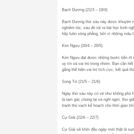
Bạch Dương (21/3 – 19/4)
Bạch Dương thứ sáu này được khuyên nhủ
nghiêm túc, sau đó rút ra bài học kinh ng
hãy luôn sòng phẳng, bởi vì những mâu t
Kim Ngưu (20/4 – 20/5)
Kim Ngưu đạt được những bước tiến rõ rệ
uy tín và vai trò trong nhóm. Bạn cần hế
gắng thể hiện vai trò tích cực, kết quả th
Song Tử (21/5 – 21/6)
Ngày thứ sáu này có vẻ như không phù hợ
là tạm gác chúng lại và nghỉ ngơi, thư g
tranh thủ vạch kế hoạch cho thời gian tớ
Cự Giải (22/6 – 22/7)
Cự Giải sẽ khởi đầu ngày mới thật là su