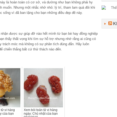
ày là hoàn toàn có cơ sở, và dường như bạn không phải hy
h muốn. Nhưng một nhắc nhở nhỏ: lý trí, tham lam quá đôi khi
c sống vì đã ban tặng cho bạn những điều đẹp đẽ này.
K
nhận được sự giúp đỡ nào hết mình từ bạn bè hay đồng nghiệp
ạn thấy thất vọng khi tìm sự hỗ trợ nhưng nhớ rằng ai cũng có
hay trách móc mà không có sự phân tích đúng đắn. Hãy luôn
ể chiến thắng bất cứ thử thách nào đến.
 tử vi hàng
Xem bói toán tử vi hàng
y của bạn
ngày: Chủ nhật của bạn