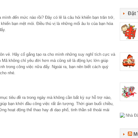
Đặt
a mình đến mức nào rồi? Đây có lẽ là câu hỏi khiến bạn trăn trở,
khiến bạn mệt mỏi. Điều thú vị là những mối âu lo của bạn hóa
đấy.
ôn vẻ. Hãy cố gắng tạo ra cho mình những suy nghĩ tích cực và
ân Mã không chỉ yêu đời hơn mà cũng sẽ là động lực lớn giúp
nh trong công việc nữa đấy. Ngoài ra, bạn nên biết cách quý
cho nhé.
ục tiêu đề ra trong ngày mà không cần bất kỳ sự hỗ trợ nào,
giúp bạn khởi đầu công việc rất ấn tượng. Thời gian buổi chiều,
g hoạt động thể thao hay đi dạo phố, tinh thần sẽ thoải mái
M