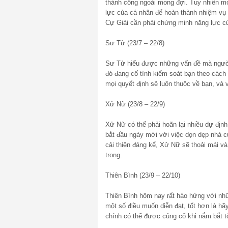
thành công ngoài mong đợi. Tuy nhiên mọ
lực của cá nhân để hoàn thành nhiệm vụ 
Cự Giải cần phải chứng minh năng lực củ
Sư Tử (23/7 – 22/8)
Sư Tử hiểu được những vấn đề mà người
đó đang cố tình kiểm soát bạn theo cách 
mọi quyết định sẽ luôn thuộc về bạn, và v
Xử Nữ (23/8 – 22/9)
Xử Nữ có thể phải hoãn lại nhiều dự địn
bắt đầu ngày mới với việc dọn dẹp nhà c
cải thiện đáng kể, Xử Nữ sẽ thoải mái v
trọng.
Thiên Bình (23/9 – 22/10)
Thiên Bình hôm nay rất hào hứng với nhữ
một số điều muốn diễn đạt, tốt hơn là hã
chính có thể được củng cố khi nắm bắt tố