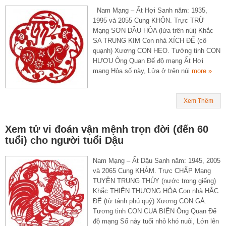
Nam Mạng – Ất Hợi Sanh năm: 1935,
1995 và 2055 Cung KHÔN. Trực TRỪ
Mạng SƠN ĐẦU HỎA (lửa trên núi) Khắc
SA TRUNG KIM Con nhà XÍCH ĐẾ (cô
quạnh) Xương CON HEO. Tướng tinh CON
HƯƠU Ông Quan Đế độ mạng Ất Hợi
mạng Hỏa số này, Lửa ở trên núi
more »
Xem Thêm
Xem tử vi đoán vận mệnh trọn đời (đến 60
tuổi) cho người tuổi Dậu
Nam Mạng – Ất Dậu Sanh năm: 1945, 2005
và 2065 Cung KHẢM. Trực CHẤP Mạng
TUYỀN TRUNG THỦY (nước trong giếng)
Khắc THIÊN THƯỢNG HỎA Con nhà HẮC
ĐẾ (từ tánh phú quý) Xương CON GÀ.
Tương tinh CON CUA BIỂN Ông Quan Đế
độ mạng Số này tuổi nhỏ khó nuôi, Lớn lên