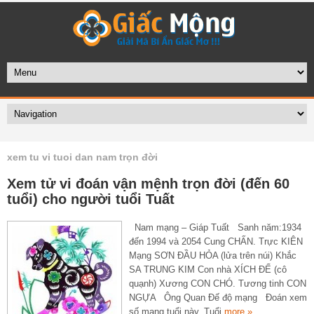
xem tu vi tuoi dan nam trọn đời
Xem tử vi đoán vận mệnh trọn đời (đến 60
tuổi) cho người tuổi Tuất
Nam mạng – Giáp Tuất Sanh năm:1934
đến 1994 và 2054 Cung CHẤN. Trực KIÊN
Mạng SƠN ĐẦU HỎA (lửa trên núi) Khắc
SA TRUNG KIM Con nhà XÍCH ĐẾ (cô
quạnh) Xương CON CHÓ. Tương tinh CON
NGỰA Ông Quan Đế độ mạng Đoán xem
số mạng tuổi này, Tuổi
more »