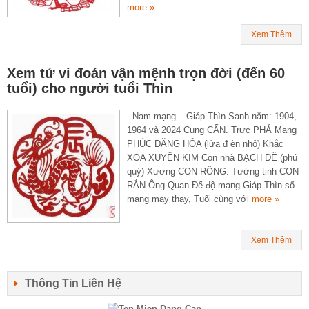
more »
Xem Thêm
Xem tử vi đoán vận mệnh trọn đời (đến 60
tuổi) cho người tuổi Thìn
Nam mạng – Giáp Thìn Sanh năm: 1904,
1964 và 2024 Cung CẤN. Trực PHÁ Mạng
PHÚC ĐĂNG HỎA (lửa đ èn nhỏ) Khắc
XOA XUYẾN KIM Con nhà BẠCH ĐẾ (phú
quý) Xương CON RỒNG. Tướng tinh CON
RẮN Ông Quan Đế độ mạng Giáp Thìn số
mạng may thay, Tuổi cùng với
more »
Xem Thêm
Thông Tin Liên Hệ