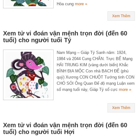
Hỏa cung
more »
Xem Thêm
Xem tử vi đoán vận mệnh trọn đời (đến 60
tuổi) cho người tuổi Tý
Nam Mạng – Giáp Tý Sanh năm: 1924,
1984 và 2044 Cung CHẤN. Trực BẾ Mạng
HẢI TRUNG KIM (vàng dưới biển) Khắc
BÌNH ĐỊA MỘC Con nhà BẠCH ĐẾ (phú
quý) Xương CON CHUỘT Tướng tinh CON
CHÓ SÓI Ông Quan Đế độ mạng Luận xem
số mạng tuổi này, Giáp Tý số cực
more »
Xem Thêm
Xem tử vi đoán vận mệnh trọn đời (đến 60
tuổi) cho người tuổi Hợi