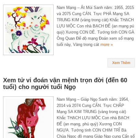
Nam Mạng – Ất Mùi Sanh năm: 1955, 2015
và 2075 Cung CÀN. Trực PHÁ Mạng SA
TRUNG KIM (vàng trong cát) Khắc THẠCH
LỰU MỘC Con nhà BẠCH ĐẾ (an mạng pú
quý) Xương CON DÊ. Tướng tinh CON GÀ
Ông Quan Đế độ mạng Đoán xem số mạng
tuổi này, Vàng trong cát
more »
Xem Thêm
Xem tử vi đoán vận mệnh trọn đời (đến 60
tuổi) cho người tuổi Ngọ
Nam Mạng – Giáp Ngọ Sanh năm: 1954,
2014 và 2074 Cung CẤN. Trực CHẤP
Mạng SA KIM TRUNG (vàng trong cát)
Khắc THẠCH LỰU MỘC Con nhà BẠCH
ĐẾ (an mạng, phú quý) Xương CON
NGỰA. Tướng tinh CON CHIM TRĨ Bà
Chúa Ngọc độ mạng Giáp Ngọ cung Cấn số