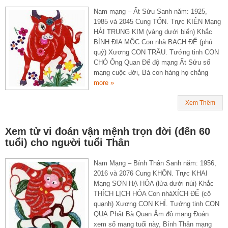
Nam mạng – Ất Sửu Sanh năm: 1925,
1985 và 2045 Cung TỐN. Trực KIÊN Mạng
HẢI TRUNG KIM (vàng dưới biển) Khắc
BÌNH ĐỊA MỘC Con nhà BẠCH ĐẾ (phú
quý) Xương CON TRÂU. Tướng tinh CON
CHÓ Ông Quan Đế độ mạng Ất Sửu số
mạng cuộc đời, Bà con hàng họ chẳng
more »
Xem Thêm
Xem tử vi đoán vận mệnh trọn đời (đến 60
tuổi) cho người tuổi Thân
Nam Mạng – Bính Thân Sanh năm: 1956,
2016 và 2076 Cung KHÔN. Trực KHAI
Mạng SƠN HẠ HỎA (lửa dưới núi) Khắc
THÍCH LỊCH HỎA Con nhàXÍCH ĐẾ (cô
quạnh) Xương CON KHỈ. Tướng tinh CON
QUẠ Phật Bà Quan Âm độ mạng Đoán
xem số mạng tuổi này, Bính Thân mạng