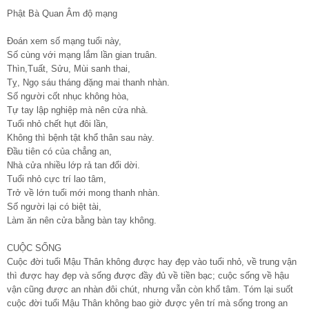
Phật Bà Quan Âm độ mạng
Đoán xem số mạng tuổi này,
Số cùng với mạng lắm lần gian truân.
Thìn,Tuất, Sửu, Mùi sanh thai,
Tỵ, Ngọ sáu tháng đặng mai thanh nhàn.
Số người cốt nhục không hòa,
Tự tay lập nghiệp mà nên cửa nhà.
Tuổi nhỏ chết hụt đôi lần,
Không thì bệnh tật khổ thân sau này.
Đầu tiên có của chẳng an,
Nhà cửa nhiều lớp rả tan đổi dời.
Tuổi nhỏ cực trí lao tâm,
Trở về lớn tuổi mới mong thanh nhàn.
Số người lại có biệt tài,
Làm ăn nên cửa bằng bàn tay không.
CUỘC SỐNG
Cuộc đời tuổi Mậu Thân không được hay đẹp vào tuổi nhỏ, về trung vận
thì được hay đẹp và sống được đầy đủ về tiền bạc; cuộc sống về hậu
vận cũng được an nhàn đôi chút, nhưng vẫn còn khổ tâm. Tóm lại suốt
cuộc đời tuổi Mậu Thân không bao giờ được yên trí mà sống trong an