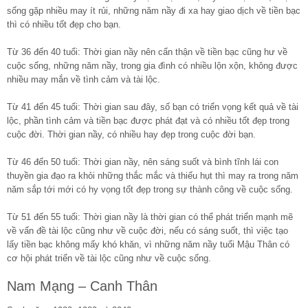
sống gặp nhiều may ít rủi, những năm nầy đi xa hay giao dịch về tiền bạc
thì có nhiều tốt đẹp cho bạn.
Từ 36 đến 40 tuổi: Thời gian nầy nên cẩn thận về tiền bạc cũng hư về
cuộc sống, những năm nầy, trong gia đình có nhiều lộn xộn, không được
nhiều may mắn về tình cảm và tài lộc.
Từ 41 đến 45 tuổi: Thời gian sau đây, số bạn có triển vọng kết quả về tài
lộc, phần tình cảm và tiền bạc được phát đạt và có nhiều tốt đẹp trong
cuộc đời. Thời gian nầy, có nhiều hay đẹp trong cuộc đời bạn.
Từ 46 đến 50 tuổi: Thời gian nầy, nên sáng suốt và bình tĩnh lái con
thuyền gia đạo ra khỏi những thắc mắc và thiếu hụt thì may ra trong năm
năm sắp tới mới có hy vọng tốt đẹp trong sự thành công về cuộc sống.
Từ 51 đến 55 tuổi: Thời gian nầy là thời gian có thể phát triển mạnh mẽ
về vấn đề tài lộc cũng như về cuộc đời, nếu có sáng suốt, thì việc tạo
lấy tiền bạc không mấy khó khăn, vì những năm nầy tuổi Mậu Thân có
cơ hội phát triển về tài lộc cũng như về cuộc sống.
Nam Mạng – Canh Thân