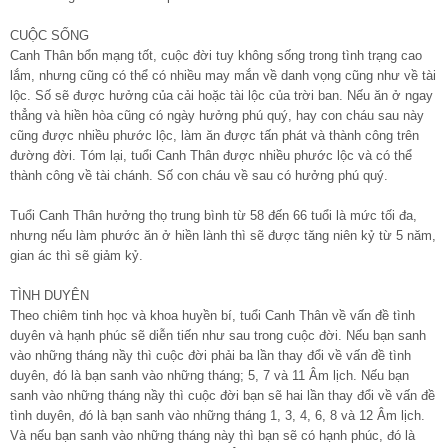
CUỘC SỐNG
Canh Thân bổn mạng tốt, cuộc đời tuy không sống trong tình trạng cao
lắm, nhưng cũng có thể có nhiều may mắn về danh vọng cũng như về tài
lộc. Số sẽ được hưởng của cải hoặc tài lộc của trời ban. Nếu ăn ở ngay
thẳng và hiền hòa cũng có ngày hưởng phú quý, hay con cháu sau này
cũng được nhiều phước lộc, làm ăn được tấn phát và thành công trên
đường đời. Tóm lại, tuổi Canh Thân được nhiều phước lộc và có thể
thành công về tài chánh. Số con cháu về sau có hưởng phú quý.
Tuổi Canh Thân hưởng thọ trung bình từ 58 đến 66 tuổi là mức tối đa,
nhưng nếu làm phước ăn ở hiền lành thì sẽ được tăng niên kỷ từ 5 năm,
gian ác thì sẽ giảm kỷ.
TÌNH DUYÊN
Theo chiêm tinh học và khoa huyền bí, tuổi Canh Thân về vấn đề tình
duyên và hạnh phúc sẽ diễn tiến như sau trong cuộc đời. Nếu bạn sanh
vào những tháng nầy thì cuộc đời phải ba lần thay đổi về vấn đề tình
duyên, đó là bạn sanh vào những tháng; 5, 7 và 11 Âm lịch. Nếu bạn
sanh vào những tháng nầy thì cuộc đời bạn sẽ hai lần thay đổi về vấn đề
tình duyên, đó là bạn sanh vào những tháng 1, 3, 4, 6, 8 và 12 Âm lịch.
Và nếu bạn sanh vào những tháng này thì bạn sẽ có hạnh phúc, đó là