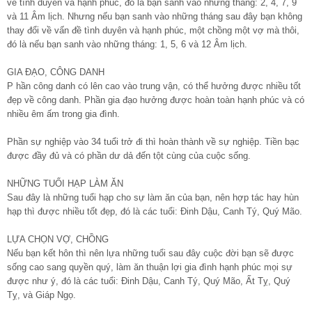
về tình duyên và hạnh phúc, đó là bạn sanh vào những tháng: 2, 4, 7, 9
và 11 Âm lịch. Nhưng nếu bạn sanh vào những tháng sau đây bạn không
thay đổi về vấn đề tình duyên và hạnh phúc, một chồng một vợ mà thôi,
đó là nếu bạn sanh vào những tháng: 1, 5, 6 và 12 Âm lịch.
GIA ĐẠO, CÔNG DANH
P hần công danh có lên cao vào trung vận, có thể hưởng được nhiều tốt
đẹp về công danh. Phần gia đạo hưởng được hoàn toàn hạnh phúc và có
nhiều êm ấm trong gia đình.
Phần sự nghiệp vào 34 tuổi trở đi thì hoàn thành về sự nghiệp. Tiền bạc
được đầy đủ và có phần dư dả đến tột cùng của cuộc sống.
NHỮNG TUỔI HẠP LÀM ĂN
Sau đây là những tuổi hạp cho sự làm ăn của bạn, nên hợp tác hay hùn
hạp thì được nhiều tốt đẹp, đó là các tuổi: Đinh Dậu, Canh Tý, Quý Mão.
LỰA CHỌN VỢ, CHỒNG
Nếu bạn kết hôn thì nên lựa những tuổi sau đây cuộc đời bạn sẽ được
sống cao sang quyền quý, làm ăn thuận lợi gia đình hạnh phúc mọi sự
được như ý, đó là các tuổi: Đinh Dậu, Canh Tý, Quý Mão, Ất Tỵ, Quý
Tỵ, và Giáp Ngọ.