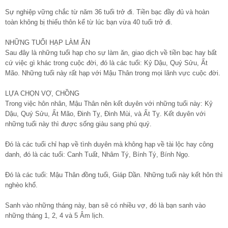
Sự nghiệp vững chắc từ năm 36 tuổi trở đi. Tiền bạc đầy đủ và hoàn
toàn không bị thiếu thôn kể từ lúc bạn vừa 40 tuổi trở đi.
NHỮNG TUỔI HẠP LÀM ĂN
Sau đây là những tuổi hạp cho sự làm ăn, giao dịch về tiền bạc hay bất
cứ việc gì khác trong cuộc đời, đó là các tuổi: Kỷ Dậu, Quý Sửu, Ất
Mão. Những tuổi này rất hạp với Mậu Thân trong mọi lãnh vực cuộc đời.
LỰA CHỌN VỢ, CHỒNG
Trong việc hôn nhân, Mậu Thân nên kết duyên với những tuổi này: Kỷ
Dậu, Quý Sửu, Ất Mão, Đinh Tỵ, Đinh Mùi, và Ất Tỵ. Kết duyên với
những tuổi này thì được sống giàu sang phú quý.
Đó là các tuổi chỉ hạp về tình duyên mà không hạp về tài lộc hay công
danh, đó là các tuổi: Canh Tuất, Nhâm Tý, Bính Tý, Bính Ngọ.
Đó là các tuổi: Mậu Thân đồng tuổi, Giáp Dần. Những tuổi này kết hôn thì
nghèo khổ.
Sanh vào những tháng này, bạn sẽ có nhiều vợ, đó là bạn sanh vào
những tháng 1, 2, 4 và 5 Âm lịch.