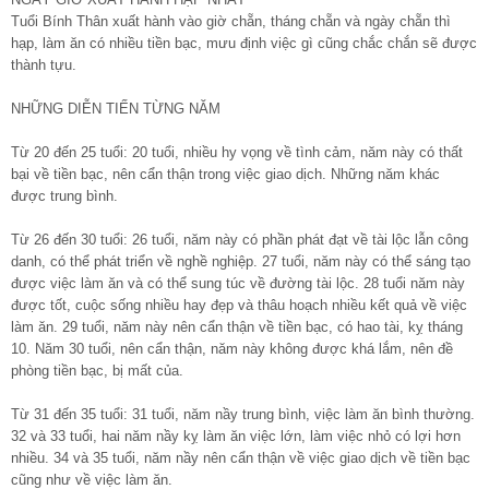
Tuổi Bính Thân xuất hành vào giờ chẵn, tháng chẵn và ngày chẵn thì
hạp, làm ăn có nhiều tiền bạc, mưu định việc gì cũng chắc chắn sẽ được
thành tựu.
NHỮNG DIỄN TIẾN TỪNG NĂM
Từ 20 đến 25 tuổi: 20 tuổi, nhiều hy vọng về tình cảm, năm này có thất
bại về tiền bạc, nên cẩn thận trong việc giao dịch. Những năm khác
được trung bình.
Từ 26 đến 30 tuổi: 26 tuổi, năm này có phần phát đạt về tài lộc lẫn công
danh, có thể phát triển về nghề nghiệp. 27 tuổi, năm này có thể sáng tạo
được việc làm ăn và có thể sung túc về đường tài lộc. 28 tuổi năm này
được tốt, cuộc sống nhiều hay đẹp và thâu hoạch nhiều kết quả về việc
làm ăn. 29 tuổi, năm này nên cẩn thận về tiền bạc, có hao tài, kỵ tháng
10. Năm 30 tuổi, nên cẩn thận, năm này không được khá lắm, nên đề
phòng tiền bạc, bị mất của.
Từ 31 đến 35 tuổi: 31 tuổi, năm nầy trung bình, việc làm ăn bình thường.
32 và 33 tuổi, hai năm nầy kỵ làm ăn việc lớn, làm việc nhỏ có lợi hơn
nhiều. 34 và 35 tuổi, năm nầy nên cẩn thận về việc giao dịch về tiền bạc
cũng như về việc làm ăn.