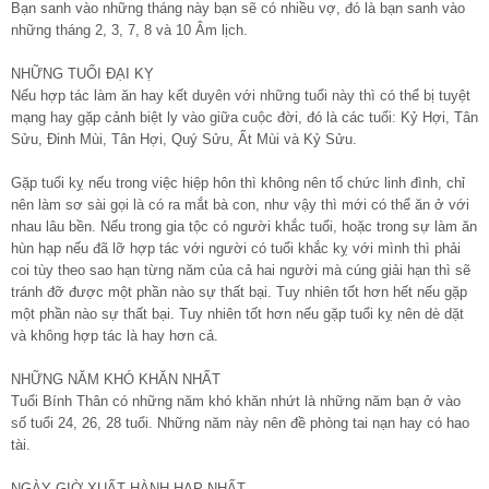
Bạn sanh vào những tháng này bạn sẽ có nhiều vợ, đó là bạn sanh vào
những tháng 2, 3, 7, 8 và 10 Âm lịch.
NHỮNG TUỔI ĐẠI KỴ
Nếu hợp tác làm ăn hay kết duyên với những tuổi này thì có thể bị tuyệt
mạng hay gặp cảnh biệt ly vào giữa cuộc đời, đó là các tuổi: Kỷ Hợi, Tân
Sửu, Đinh Mùi, Tân Hợi, Quý Sửu, Ất Mùi và Kỷ Sửu.
Gặp tuổi kỵ nếu trong việc hiệp hôn thì không nên tổ chức linh đình, chỉ
nên làm sơ sài gọi là có ra mắt bà con, như vậy thì mới có thể ăn ở với
nhau lâu bền. Nếu trong gia tộc có người khắc tuổi, hoặc trong sự làm ăn
hùn hạp nếu đã lỡ hợp tác với người có tuổi khắc kỵ với mình thì phải
coi tùy theo sao hạn từng năm của cả hai người mà cúng giải hạn thì sẽ
tránh đỡ được một phần nào sự thất bại. Tuy nhiên tốt hơn hết nếu gặp
một phần nào sự thất bại. Tuy nhiên tốt hơn nếu gặp tuổi kỵ nên dè dặt
và không hợp tác là hay hơn cả.
NHỮNG NĂM KHÓ KHĂN NHẤT
Tuổi Bính Thân có những năm khó khăn nhứt là những năm bạn ở vào
số tuổi 24, 26, 28 tuổi. Những năm này nên đề phòng tai nạn hay có hao
tài.
NGÀY GIỜ XUẤT HÀNH HẠP NHẤT