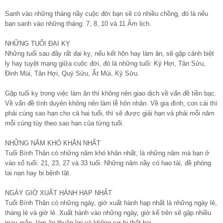
Sanh vào những tháng nầy cuộc đời bạn sẽ có nhiều chồng, đó là nếu
bạn sanh vào những tháng: 7, 8, 10 và 11 Âm lịch.
NHỮNG TUỔI ĐẠI KỴ
Những tuổi sau đây rất đại kỵ, nếu kết hôn hay làm ăn, sẽ gặp cảnh biệt
ly hay tuyệt mạng giữa cuộc đời, đó là những tuổi: Kỷ Hợi, Tân Sửu,
Đinh Mùi, Tân Hợi, Quý Sửu, Ất Mùi, Kỷ Sửu.
Gặp tuổi kỵ trong việc làm ăn thì không nên giao dịch về vấn đề tiền bạc.
Về vấn đề tình duyên không nên làm lễ hôn nhân. Về gia đình, con cái thì
phải cúng sao hạn cho cả hai tuổi, thì sẽ được giải hạn và phải mỗi năm
mỗi cúng tùy theo sao hạn của từng tuổi.
NHỮNG NĂM KHÓ KHĂN NHẤT
Tuổi Bính Thân có những năm khó khăn nhất, là những năm mà bạn ở
vào số tuổi: 21, 23, 27 và 33 tuổi. Những năm nầy có hao tài, đề phòng
tai nạn hay bị bệnh tật.
NGÀY GIỜ XUẤT HÀNH HẠP NHẤT
Tuổi Bính Thân có những ngày, giờ xuất hành hạp nhất là những ngày lẻ,
tháng lẻ và giờ lẻ. Xuất hành vào những ngày, giờ kể trên sẽ gặp nhiều
may mắn, làm ăn thuận lợi và không sợ bị thất bại.