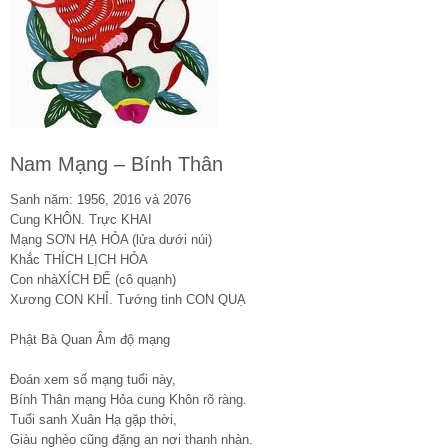
Nam Mạng – Bính Thân
Sanh năm: 1956, 2016 và 2076
Cung KHÔN. Trực KHAI
Mạng SƠN HẠ HỎA (lửa dưới núi)
Khắc THÍCH LỊCH HỎA
Con nhàXÍCH ĐẾ (cô quạnh)
Xương CON KHỈ. Tướng tinh CON QUẠ
Phật Bà Quan Âm độ mạng
Đoán xem số mạng tuổi này,
Bính Thân mạng Hỏa cung Khôn rõ ràng.
Tuổi sanh Xuân Hạ gặp thời,
Giàu nghèo cũng đặng an nơi thanh nhàn.