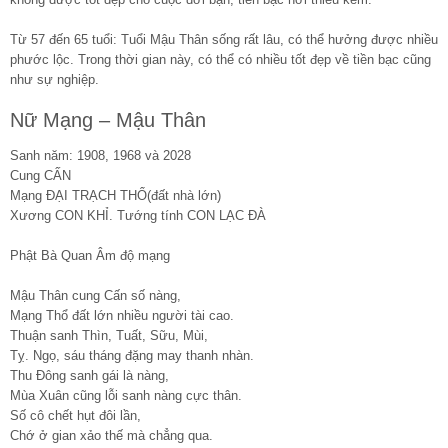
Từ 57 đến 65 tuổi: Tuổi Mậu Thân sống rất lâu, có thể hưởng được nhiều
phước lộc. Trong thời gian này, có thể có nhiều tốt đẹp về tiền bạc cũng
như sự nghiệp.
Nữ Mạng – Mậu Thân
Sanh năm: 1908, 1968 và 2028
Cung CẤN
Mạng ĐẠI TRẠCH THỔ(đất nhà lớn)
Xương CON KHỈ. Tướng tính CON LẠC ĐÀ
Phật Bà Quan Âm độ mạng
Mậu Thân cung Cấn số nàng,
Mạng Thổ đất lớn nhiều người tài cao.
Thuận sanh Thìn, Tuất, Sữu, Mùi,
Tỵ. Ngọ, sáu tháng đặng may thanh nhàn.
Thu Đông sanh gái là nàng,
Mùa Xuân cũng lỗi sanh nàng cực thân.
Số cô chết hụt đôi lần,
Chớ ở gian xảo thế mà chẳng qua.