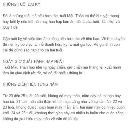
NHỮNG TUỔI ĐẠI KỴ
Đó là những tuổi mà nếu hợp tác, tuổi Mậu Thân có thể bị tuyệt mạng
hay biệt ly nếu kết hôn hay hùn hạp làm ăn, đó là các tuổi: Tân Hợi và
Quý Hợi.
Gặp tuổi kỵ về việc làm ăn không nên hợp tác về tiền bạc. Về tình duyên
thì nên kỵ bỏ việc làm lễ thành hôn, kỵ ra mắt gia tộc. Về gia đình con
cái thì cúng sao hạn cho cả hai tuổi.
NGÀY GIỜ XUẤT HÀNH HẠP NHẤT
Tuổi Mậu Thân hạp những ngày chẵn, giờ chẵn mà tháng lẻ; xuất hành
làm ăn giao dịch rất tốt, sẽ có rất nhiều thắng lợi.
NHỮNG DIỄN TIẾN TỪNG NĂM
Từ 20 đến 25 tuổi: 20 tuổi, không có may mắn, năm này có tai nạn hay
hao tài. 21 tuổi, nên cẩn thận về tiền bạc cũng như về sự làm ăn. 22 và
23 tuổi, không được hoàn toàn may mắn lắm, hai năm này cò nhiều buồn
khổ. 24 và 25 tuổi, khoảng thời gian này có nhiều lo buồn cho cuộc sống,
không được nhiều may mắn về vấn đề tài lộc.