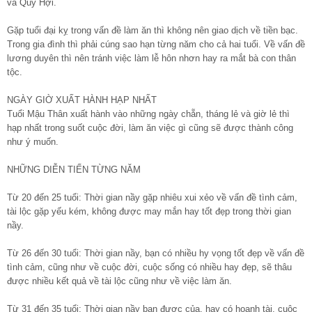
và Quý Hợi.
Gặp tuổi đại kỵ trong vấn đề làm ăn thì không nên giao dịch về tiền bạc.
Trong gia đình thì phải cúng sao hạn từng năm cho cả hai tuổi. Về vấn đề
lương duyên thì nên tránh việc làm lễ hôn nhơn hay ra mắt bà con thân
tộc.
NGÀY GIỜ XUẤT HÀNH HẠP NHẤT
Tuổi Mậu Thân xuất hành vào những ngày chẵn, tháng lẻ và giờ lẻ thì
hạp nhất trong suốt cuộc đời, làm ăn việc gì cũng sẽ được thành công
như ý muốn.
NHỮNG DIỄN TIẾN TỪNG NĂM
Từ 20 đến 25 tuổi: Thời gian nầy gặp nhiêu xui xẻo về vấn đề tình cảm,
tài lộc gặp yếu kém, không được may mắn hay tốt đẹp trong thời gian
nầy.
Từ 26 đến 30 tuổi: Thời gian nầy, bạn có nhiều hy vọng tốt đẹp về vấn đề
tình cảm, cũng như về cuộc đời, cuộc sống có nhiều hay đẹp, sẽ thâu
được nhiều kết quả về tài lộc cũng như về việc làm ăn.
Từ 31 đến 35 tuổi: Thời gian nầy bạn được của, hay có hoạnh tài, cuộc