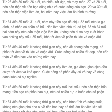
Từ 26 đến 30 tuổi: 26 tuổi, có nhiều tốt đẹp, và may mắn. 27 và 28 tuổi,
nên cẩn thận về tiền bạc cũng như về cuộc sống của bạn. 29 và 30 tuổi,
nên cẩn thận việc làm ăn, hai năm này việc làm ăn bình thường.
Từ 31 đến 35 tuổi: 31 tuổi, năm này tiền bạc dễ chịu, 32 tuổi nên lo gia
đình, cá nhân có phần bê bối. Nên làm việc nhỏ thì có lợi. 33 và 34 tuổi,
hai năm này nên cẩn thận việc làm ăn, không nên đi xa hay xuất hành
vào những này xấu. 35 tuổi, khá tốt đẹp về phần tài lộc và cuộc đời.
Từ 36 đến 40 tuổi: Khoảng thời gian này, nên đề phòng bổn mạng, có
phần tốt đẹp về tài lộc và cuộc đời. Cuộc sống có nhiều tốt đẹp, nên cẩn
thận về tiền bạc vào những năm này.
Từ 41 đến 45 tuổi: Khoảng thời gian này làm ăn, gia đình, giao dịch đều
được tốt đẹp và khả quan. Cuộc sống có phần đầy đủ và hay về công
danh luôn cả sự nghiệp.
Từ 46 đến 50 tuổi: Khoảng thời gian này tuổi hơi xấu, nên cẩn thận bổn
mạng, tiền bạc có phần hao hụt, nên có nhiều sự lo buồn cho số phận.
Từ 51 đến 56 tuổi: Khoảng thời gian này, nên bình tĩnh và sáng suốt,
không nên giao phó cho ai về tiền bạc hay có thể làm ăn việc lớn sẽ
không được tốt đẹp cho cuộc đời bạn, tiền bạc hơi thiếu kém.