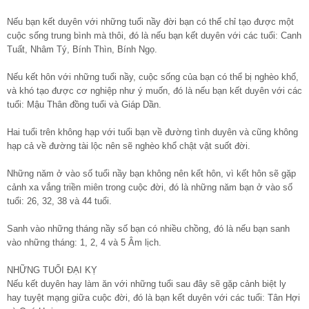
Nếu bạn kết duyên với những tuổi nầy đời bạn có thể chỉ tạo được một
cuộc sống trung bình mà thôi, đó là nếu bạn kết duyên với các tuổi: Canh
Tuất, Nhâm Tý, Bính Thìn, Bính Ngọ.
Nếu kết hôn với những tuổi nầy, cuộc sống của bạn có thể bị nghèo khổ,
và khó tạo được cơ nghiệp như ý muốn, đó là nếu bạn kết duyên với các
tuổi: Mậu Thân đồng tuổi và Giáp Dần.
Hai tuổi trên không hạp với tuổi bạn về đường tình duyên và cũng không
hạp cả về đường tài lộc nên sẽ nghèo khổ chật vật suốt đời.
Những năm ở vào số tuổi nầy bạn không nên kết hôn, vì kết hôn sẽ gặp
cảnh xa vắng triền miên trong cuộc đời, đó là những năm bạn ở vào số
tuổi: 26, 32, 38 và 44 tuổi.
Sanh vào những tháng nầy số bạn có nhiều chồng, đó là nếu bạn sanh
vào những tháng: 1, 2, 4 và 5 Âm lịch.
NHỮNG TUỔI ĐẠI KỴ
Nếu kết duyên hay làm ăn với những tuổi sau đây sẽ gặp cảnh biệt ly
hay tuyệt mạng giữa cuộc đời, đó là bạn kết duyên với các tuổi: Tân Hợi