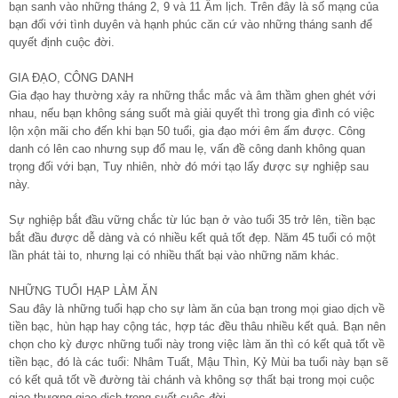
bạn sanh vào những tháng 2, 9 và 11 Âm lịch. Trên đây là số mạng của
bạn đối với tình duyên và hạnh phúc căn cứ vào những tháng sanh để
quyết định cuộc đời.
GIA ĐẠO, CÔNG DANH
Gia đạo hay thường xảy ra những thắc mắc và âm thầm ghen ghét với
nhau, nếu bạn không sáng suốt mà giải quyết thì trong gia đình có việc
lộn xộn mãi cho đến khi bạn 50 tuổi, gia đạo mới êm ấm được. Công
danh có lên cao nhưng sụp đổ mau lẹ, vấn đề công danh không quan
trọng đối với bạn, Tuy nhiên, nhờ đó mới tạo lấy được sự nghiệp sau
này.
Sự nghiệp bắt đầu vững chắc từ lúc bạn ở vào tuổi 35 trở lên, tiền bạc
bắt đầu được dễ dàng và có nhiều kết quả tốt đẹp. Năm 45 tuổi có một
lần phát tài to, nhưng lại có nhiều thất bại vào những năm khác.
NHỮNG TUỔI HẠP LÀM ĂN
Sau đây là những tuổi hạp cho sự làm ăn của bạn trong mọi giao dịch về
tiền bạc, hùn hạp hay cộng tác, hợp tác đều thâu nhiều kết quả. Bạn nên
chọn cho kỳ được những tuổi này trong việc làm ăn thì có kết quả tốt về
tiền bạc, đó là các tuổi: Nhâm Tuất, Mậu Thìn, Kỷ Mùi ba tuổi này bạn sẽ
có kết quả tốt về đường tài chánh và không sợ thất bại trong mọi cuộc
giao thương giao dịch trong suốt cuộc đời.