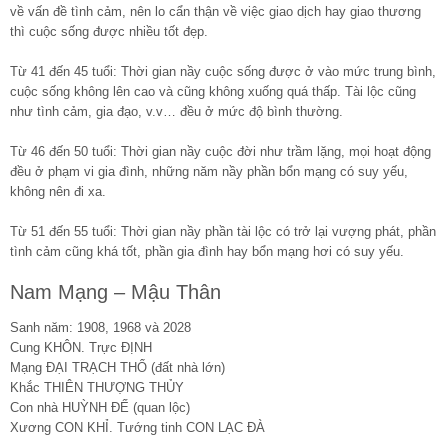
về vấn đề tình cảm, nên lo cẩn thận về việc giao dịch hay giao thương
thì cuộc sống được nhiều tốt đẹp.
Từ 41 đến 45 tuổi: Thời gian nầy cuộc sống được ở vào mức trung bình,
cuộc sống không lên cao và cũng không xuống quá thấp. Tài lộc cũng
như tình cảm, gia đạo, v.v… đều ở mức độ bình thường.
Từ 46 đến 50 tuổi: Thời gian nầy cuộc đời như trầm lặng, mọi hoạt động
đều ở phạm vi gia đình, những năm nầy phần bổn mạng có suy yếu,
không nên đi xa.
Từ 51 đến 55 tuổi: Thời gian nầy phần tài lộc có trở lại vượng phát, phần
tình cảm cũng khá tốt, phần gia đình hay bổn mạng hơi có suy yếu.
Nam Mạng – Mậu Thân
Sanh năm: 1908, 1968 và 2028
Cung KHÔN. Trực ĐỊNH
Mạng ĐẠI TRẠCH THỔ (đất nhà lớn)
Khắc THIÊN THƯỢNG THỦY
Con nhà HUỲNH ĐẾ (quan lộc)
Xương CON KHỈ. Tướng tinh CON LẠC ĐÀ