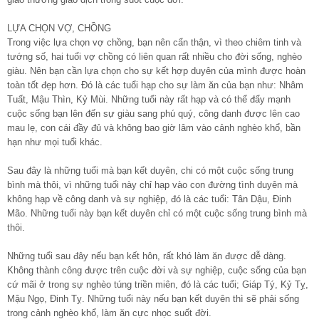
LỰA CHỌN VỢ, CHỒNG
Trong việc lựa chọn vợ chồng, bạn nên cẩn thận, vì theo chiêm tinh và
tướng số, hai tuổi vợ chồng có liên quan rất nhiều cho đời sống, nghèo
giàu. Nên bạn cần lựa chọn cho sự kết hợp duyên của mình được hoàn
toàn tốt đẹp hơn. Đó là các tuổi hạp cho sự làm ăn của bạn như: Nhâm
Tuất, Mậu Thìn, Kỷ Mùi. Những tuổi này rất hạp và có thể đẩy mạnh
cuộc sống bạn lên đến sự giàu sang phú quý, công danh được lên cao
mau lẹ, con cái đầy đủ và không bao giờ lâm vào cảnh nghèo khổ, bần
hạn như mọi tuổi khác.
Sau đây là những tuổi mà bạn kết duyên, chi có một cuộc sống trung
bình mà thôi, vì những tuổi này chỉ hạp vào con đường tình duyên mà
không hạp về công danh và sự nghiệp, đó là các tuổi: Tân Dậu, Đinh
Mão. Những tuổi này bạn kết duyên chỉ có một cuộc sống trung bình mà
thôi.
Những tuổi sau đây nếu bạn kết hôn, rất khó làm ăn được dễ dàng.
Không thành công được trên cuộc đời và sự nghiệp, cuộc sống của bạn
cứ mãi ở trong sự nghèo túng triền miên, đó là các tuổi; Giáp Tý, Kỷ Tỵ,
Mậu Ngọ, Đinh Tỵ. Những tuổi này nếu bạn kết duyên thì sẽ phải sống
trong cảnh nghèo khổ, làm ăn cực nhọc suốt đời.