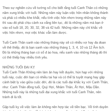
Theo sự nghiên cứu về tướng số cho biết rằng tuổi Canh Thân có những
năm xung khắc với tuổi. Những năm này luận việc hôn nhân không thành
và phải có nhiều khe khắt, nếu tính việc hôn nhơn trong những năm này
thì sau đó phải chịu cảnh xa vắng liên tục, đó là những năm mà bạn ở
vào số tuổi 18, 20, 30, 32, 38 và 42 tuổi. Những năm này chỉ khắc về
việc hôn nhơn, mọi việc khác vẫn làm được.
Tuổi Canh Thân sanh vào những tháng này sẽ có nhiều vợ hay đa đoan
về thê thiếp, đó là bạn sanh vào những tháng 1, 3, 4, 10 và 12 Âm lịch.
Đó là những tháng bạn có số đ ào hoa, nếu sanh vào những tháng đó thì
có thê thiếp hay nhiều tình yêu.
NHỮNG TUỔI ĐẠI KỴ
Tuổi Canh Thân Không nên làm ăn hay kết duyên, hùn hạp với những
tuổi này, cuộc đời bạn có nhiều tai hại và có thể bị tuyệt mạng hay gặp
cảnh biệt ly vào giữa cuộc đời, đó là các tuổi đại khắc kỵ với Canh Thân,
như: Canh Thân đồng tuổi, Quý Hợi, Nhâm Thân, Ất Hợi, Mậu Dần.
Những tuổi này là những tuổi đại xung khắc với tuổi Canh Thân, nên
tránh đi là tốt.
Gặp tuổi kỵ về việc làm ăn không nên hợp tác về tiền bạc. Về tình duyên