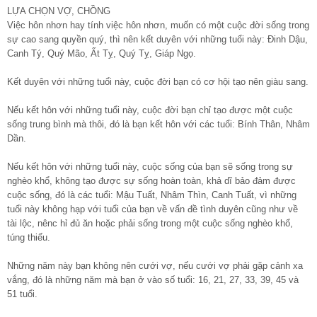
LỰA CHỌN VỢ, CHỒNG
Việc hôn nhơn hay tính việc hôn nhơn, muốn có một cuộc đời sống trong
sự cao sang quyền quý, thì nên kết duyên với những tuổi này: Đinh Dậu,
Canh Tý, Quý Mão, Ất Tỵ, Quý Tỵ, Giáp Ngọ.
Kết duyên với những tuổi này, cuộc đời bạn có cơ hội tạo nên giàu sang.
Nếu kết hôn với những tuổi này, cuộc đời bạn chỉ tạo được một cuộc
sống trung bình mà thôi, đó là bạn kết hôn với các tuổi: Bính Thân, Nhâm
Dần.
Nếu kết hôn với những tuổi này, cuộc sống của bạn sẽ sống trong sự
nghèo khổ, không tạo được sự sống hoàn toàn, khả dĩ bảo đảm được
cuộc sống, đó là các tuổi: Mậu Tuất, Nhâm Thìn, Canh Tuất, vì những
tuổi này không hạp với tuổi của bạn về vấn đề tình duyên cũng như về
tài lộc, nênc hỉ đủ ăn hoặc phải sống trong một cuộc sống nghèo khổ,
túng thiếu.
Những năm này bạn không nên cưới vợ, nếu cưới vợ phải gặp cảnh xa
vắng, đó là những năm mà bạn ở vào số tuổi: 16, 21, 27, 33, 39, 45 và
51 tuổi.