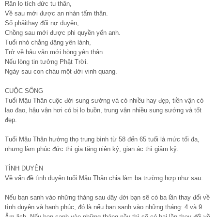
Răn lo tích đức tu thân,
Về sau mới được an nhàn tấm thân.
Số phảithay đổi nợ duyên,
Chồng sau mới được phi quyền yến anh.
Tuổi nhỏ chẳng đặng yên lành,
Trở về hậu vận mới hòng yên thân.
Nếu lòng tin tưởng Phật Trời.
Ngày sau con cháu một đời vinh quang.
CUỘC SỐNG
Tuổi Mậu Thân cuộc đời sung sướng và có nhiều hay đẹp, tiền vận có
lao đao, hậu vận hơi có bị lo buồn, trung vận nhiều sung sướng và tốt
đẹp.
Tuổi Mậu Thân hưởng thọ trung bình từ 58 đến 65 tuổi là mức tối đa,
nhưng làm phúc đức thì gia tăng niên kỷ, gian ác thì giảm kỷ.
TÌNH DUYÊN
Về vấn đề tình duyên tuổi Mậu Thân chia làm ba trường hợp như sau:
Nếu bạn sanh vào những tháng sau đây đời bạn sẽ có ba lần thay đổi về
tình duyên và hạnh phúc, đó là nếu bạn sanh vào những tháng: 4 và 9
Âm lịch. Nếu bạn sanh vào những tháng nầy thì sẽ có hai lần thay đổi về