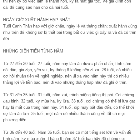
thì nên kỵ bỏ việc làm lễ thành hôn, kỵ ra mắt gia tộc. Về gia đình con
cái thì cúng sao hạn cho cả hai tuổi.
NGÀY GIỜ XUẤT HÀNH HẠP NHẤT
Tuổi Canh Thân hạp với giờ chẵn, ngày lẻ và tháng chẵn; xuất hành đúng
như trên thì không sợ bị thất bại trong bất cứ việc gì xảy ra và đã có trên
đời.
NHỮNG DIỄN TIẾN TỪNG NĂM
Từ 27 đến 30 tuổi: 27 tuổi, năm này làm ăn được phấn chấn, tình cảm
dồi dào, gia đạo, yên vui, kỵ tháng 8 không nên đi xa. 28 tuổi, có nhiều
cơ hội thuận tiện về nghề nghiệp, nên đi xa vào năm này thì có nhiều
thắng lợi về tiền bạc, nên đi vào những tháng hạp như đã ghi ở trên.
Từ 31 đến 35 tuổi: 31 tuổi, năm xui, tránh miệng tiếng thị phi. Coi chừng
đau bịnh. 32 tuổi, kỵ mùa hạ, kỵ lửa. 33 tuổi, coi chừng có thể bị lừa gạt
hay bị mất của trong năm này. 34 tuổi, dịp may bắt đầu đến, có thể khởi
sự làm ăn lớn. 35 tuổi, một năm có nhiều thành công về tất cả mọi
phương diện.
Từ 36 đến 40 tuổi: Năm 36 tuổi, bạn sẽ có một tiếng sét lớn về vấn đề
tình cảm, kỵ mùa xuân. Tháng 9 năm 37 tuổi bạn hãy đề phòng coi