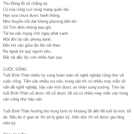
Thu Đông lỗi số chẳng an,
Có của cũng cực lưng mang quần dài.
Hạn xưa chưa được hanh thông,
Như thuyền trôi dạt không phương bến bờ.
Số Trời định những bao giờ,
Tài ba vận mạng chờ ngày phát sanh.
Một đời tài sắc phong danh,
Đến khi vận giữa lần lần nối theo.
Ra ngoài kẻ quý người yêu,
Đắc tài đắc lộc còn nhiều hạn sau.
CUỘC SỐNG
Tuổi Bính Thân nhiều hy vọng hoàn toàn về nghề nghiệp cũng như về
cuộc sống. Tiền vận nhiều xui xẻo, trung vận thì có nhiều may mắn về
vấn đề nghề nghiệp, hậu vận mới được an nhàn sung sướng. Tóm lại:
tuổi Bính Thân số được tốt số được tốt và có nhiều may mắn vào trung
vận cũng như hậu vận.
Tuổi Bính Thân hưởng thọ trung bình từ khoảng 56 đến 68 tuổi là mức tối
đa. Nếu ăn ở gian ác thì sẽ bị giảm kỷ, hiền đức thì sẽ được gia tăng
niên kỷ.