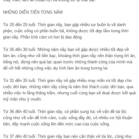
NHỮNG DIỄN TIẾN TỪNG NĂM
Từ 20 đến 25 tuổi: Thời gian nầy, bạn gặp nhiều sự buồn lo về danh
phận, cuộc sống có phần buồn bã, không được tốt đẹp lắm trong thời
gian nầy. Phần tình cảm có hơi bị dao động.
Từ 26 đến 30 tuổi: Những năm nầy bạn sẽ gặp được nhiều tốt đẹp về
làm ăn, cũng như về tiền bạc, khoảng thời gian nầy nên thận trọng lời ăn,
tiếng nói, đừng nên quá lạc quan trước những thành công của mình mà
đổ vỡ hết những công việc dự tính làm ăn trong tương lai.
Từ 31 đến 35 tuổi: Thời gian nầy sẽ gặp nhiều may mắn và tốt đẹp cho
cuộc đời bạn, những năm nầy cũng là năm thử thách cuộc đời bạn, qua
nhiều việc lo lắng thăng trầm, nhưng cuối cùng bạn sẽ đoạt được kết quả
mỹ mãn như ý muốn.
Từ 36 đến 40 tuổi: Thời gian nầy, có phần sung túc về vấn đề tài lộc
cũng như về vấn đề tình cảm, cuộc sống đầy đủ, có nhiêu cơ hội thuận
tiện, đẩy mạnh cuộc sống lên đến mức cao của cuộc sống.
Từ 37 đến 40 tuổi: Thời gian nầy bạn nên cẩn thận về tài lộc, cũng như