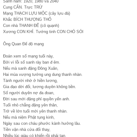
Sanh năm: 1920, 1980 và 2040
Cung CẤN. Trực TRỪ
Mạng THẠCH LỰU MỘC (cây lựu đá)
Khắc BÍCH THƯỢNG THỔ
Con nhà THANH ĐẾ (cô quạnh)
Xương CON KHỈ. Tướng tinh CON CHÓ SÓI
Ông Quan Đế độ mạng
Đoán xem số mạng tuổi này,
Bởi vì lỗi số sanh rày ban đ êm.
Nếu mà sanh đặng Đông Xuân,
Hai mùa vượng tướng ung dung thanh nhàn.
Tánh người nhờ ở hiền lương,
Gia đạo dời đổi, lương duyên không bền.
Số người duyên nợ đa đoan,
Đời sau mới đặng phỉ quyền yến anh.
Tuổi nhỏ chẳng đặng yên thân,
Trở về lớn tuổi mới yên thanh nhàn.
Nếu mà niệm Phật tụng kinh,
Ngày sau con cháu phước kành hưởng lâu.
Tiền vận nhà cửa đổi thay,
Nhiều lúc giàu có khiến rồi phải tan.