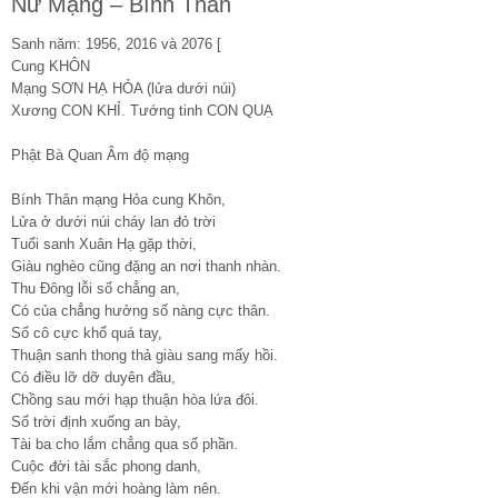
Nữ Mạng – Bính Thân
Sanh năm: 1956, 2016 và 2076 [
Cung KHÔN
Mạng SƠN HẠ HỎA (lửa dưới núi)
Xương CON KHỈ. Tướng tinh CON QUẠ
Phật Bà Quan Âm độ mạng
Bính Thân mạng Hỏa cung Khôn,
Lửa ở dưới núi cháy lan đỏ trời
Tuổi sanh Xuân Hạ gặp thời,
Giàu nghèo cũng đặng an nơi thanh nhàn.
Thu Đông lỗi số chẳng an,
Có của chẳng hưởng số nàng cực thân.
Số cô cực khổ quá tay,
Thuận sanh thong thả giàu sang mấy hồi.
Có điều lỡ dỡ duyên đầu,
Chồng sau mới hạp thuận hòa lứa đôi.
Số trời định xuống an bày,
Tài ba cho lắm chẳng qua số phần.
Cuộc đời tài sắc phong danh,
Đến khi vận mới hoàng làm nên.