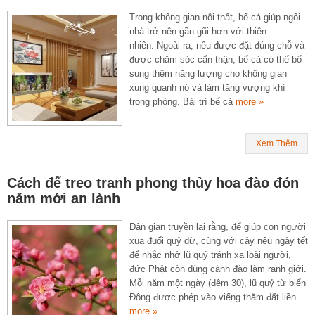
Trong không gian nội thất, bể cá giúp ngôi
nhà trở nên gần gũi hơn với thiên
nhiên. Ngoài ra, nếu được đặt đúng chỗ và
được chăm sóc cẩn thận, bể cá có thể bổ
sung thêm năng lượng cho không gian
xung quanh nó và làm tăng vượng khí
trong phòng. Bài trí bể cá
more »
Xem Thêm
Cách để treo tranh phong thủy hoa đào đón
năm mới an lành
Dân gian truyền lại rằng, để giúp con người
xua đuổi quỷ dữ, cùng với cây nêu ngày tết
để nhắc nhở lũ quỷ tránh xa loài người,
đức Phật còn dùng cành đào làm ranh giới.
Mỗi năm một ngày (đêm 30), lũ quỷ từ biển
Đông được phép vào viếng thăm đất liền.
more »