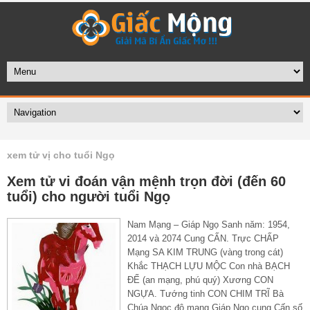
xem tử vị cho tuổi Ngọ
Xem tử vi đoán vận mệnh trọn đời (đến 60
tuổi) cho người tuổi Ngọ
Nam Mạng – Giáp Ngọ Sanh năm: 1954,
2014 và 2074 Cung CẤN. Trực CHẤP
Mạng SA KIM TRUNG (vàng trong cát)
Khắc THẠCH LỰU MỘC Con nhà BẠCH
ĐẾ (an mạng, phú quý) Xương CON
NGỰA. Tướng tinh CON CHIM TRĨ Bà
Chúa Ngọc độ mạng Giáp Ngọ cung Cấn số