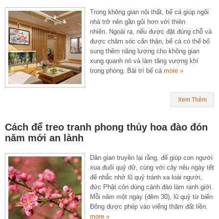
Trong không gian nội thất, bể cá giúp ngôi
nhà trở nên gần gũi hơn với thiên
nhiên. Ngoài ra, nếu được đặt đúng chỗ và
được chăm sóc cẩn thận, bể cá có thể bổ
sung thêm năng lượng cho không gian
xung quanh nó và làm tăng vượng khí
trong phòng. Bài trí bể cá
more »
Xem Thêm
Cách để treo tranh phong thủy hoa đào đón
năm mới an lành
Dân gian truyền lại rằng, để giúp con người
xua đuổi quỷ dữ, cùng với cây nêu ngày tết
để nhắc nhở lũ quỷ tránh xa loài người,
đức Phật còn dùng cành đào làm ranh giới.
Mỗi năm một ngày (đêm 30), lũ quỷ từ biển
Đông được phép vào viếng thăm đất liền.
more »