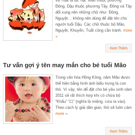
và Tuất là lục hại. Mão thuộc phương
Đông, Dậu thuộc phương Tây, Đông và Tây
đối xung nên những chữ như: Đông,
Nguyệt… không nên dùng để đặt tên cho
người tuổi Dậu. Các chữ thuộc bộ Mão,
Nguyệt, Khuyển, Tuất cũng cần tránh.
more
»
Xem Thêm
Tư vấn gợi ý tên may mắn cho bé tuổi Mão
Trong văn hóa Hồng Kông, năm Mão được
thể hiện bằng hình ảnh biểu trưng là con
thỏ. Vì vậy, tên để đặt cho bé yêu sinh năm
2011 sẽ rất thích hợp khi có chứa bộ
“Khẩu” “口” (nghĩa là miệng, cửa ra vào).
Theo cách lý giải dân gian, thỏ sẽ luôn cảm
more »
Xem Thêm